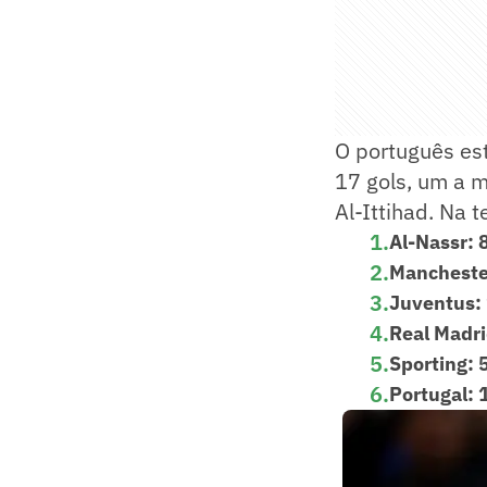
O português est
17 gols, um a 
Al-Ittihad. Na 
1
.
Al-Nassr: 
2
.
Manchester
3
.
Juventus: 
4
.
Real Madri
5
.
Sporting: 
6
.
Portugal: 