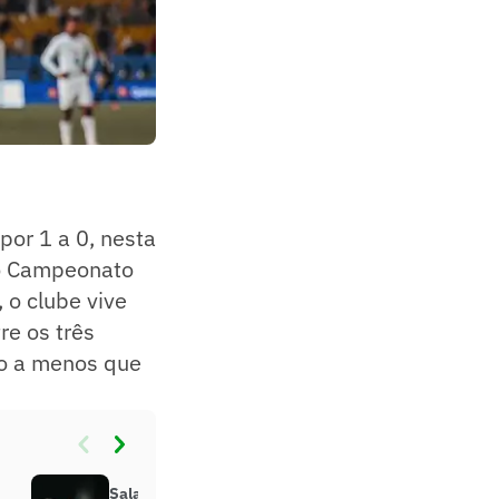
or 1 a 0, nesta
 do Campeonato
 o clube vive
re os três
to a menos que
Salah, do Liverpool, se aproxima