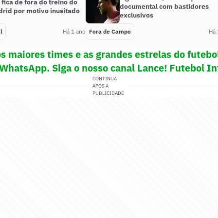
ica de fora do treino do
documental com bastidores
drid por motivo inusitado
exclusivos
l
Há 1 ano
Fora de Campo
Há 
s maiores times e as grandes estrelas do futeb
 WhatsApp. Siga o nosso canal Lance! Futebol In
CONTINUA
APÓS A
PUBLICIDADE