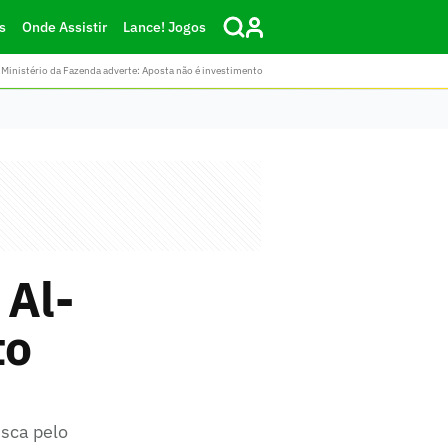
s
Onde Assistir
Lance! Jogos
Ministério da Fazenda adverte: Aposta não é investimento
 Al-
to
usca pelo