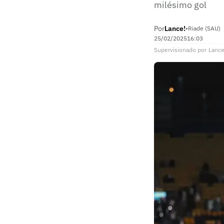
milésimo gol
Por
Lance!
•
Riade (SAU)
25/02/2025
16:03
Supervisionado
por
Lance