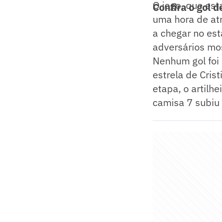
O jogo, que es
Confira o gol d
uma hora de at
a chegar no est
adversários mo
Nenhum gol foi 
estrela de Cris
etapa, o artilh
camisa 7 subiu 