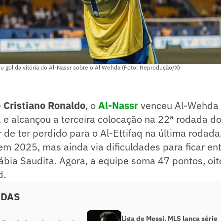
o gol da vitória do Al-Nassr sobre o Al Wehda (Foto: Reprodução/X)
e
Cristiano Ronaldo
, o
Al-Nassr
venceu Al-Wehda p
), e alcançou a terceira colocação na 22ª rodada
 de ter perdido para o Al-Ettifaq na última rodada,
 2025, mas ainda via dificuldades para ficar ent
ábia Saudita. Agora, a equipe soma 47 pontos, oi
d.
ADAS
Liga de Messi, MLS lança série