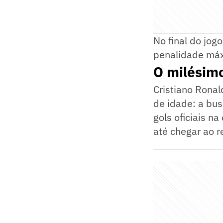
No final do jog
penalidade máxi
O milésimo
Cristiano Ronal
de idade: a bus
gols oficiais n
até chegar ao r