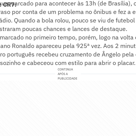
tava marcado para acontecer às 13h (de Brasília)
e CR7:
raso por conta de um problema no ônibus e fez a 
ádio. Quando a bola rolou, pouco se viu de futebol
straram poucas chances e lances de destaque.
marcado no primeiro tempo, porém, logo na volta d
tiano Ronaldo apareceu pela 925ª vez. Aos 2 minu
eiro português recebeu cruzamento de Ângelo pela d
sozinho e cabeceou com estilo para abrir o placar.
CONTINUA
APÓS A
PUBLICIDADE