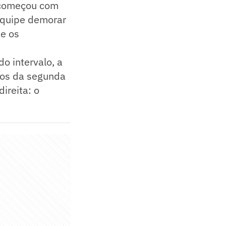
, começou com
equipe demorar
 e os
o intervalo, a
tos da segunda
ireita: o