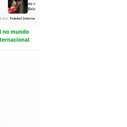
de números da última disputa por
Bola de Ouro
1 ano
Futebol Internacional
Há 1 ano
ol no mundo
ternacional