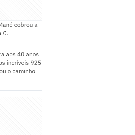
o Mané cobrou a
 0.
ra aos 40 anos
os incríveis 925
rtou o caminho