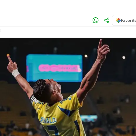
Favorit
!