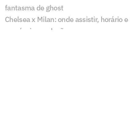
fantasma de ghost
Chelsea x Milan: onde assistir, horário e
prováveis escalações
Chelsea muda estratégia com Xabi
Alonso e aposta na experiência
Jogador fica livre no mercado após a
Copa do Mundo pela Seleção
Veja os três gols de Corinthians x
Internacional pela Copa do Brasil
Matheus Davó inicia temporada em alta
e celebra grande fase no futebol
israelense