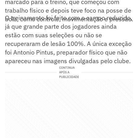
marcado para o treino, que começou com
trabalho físico e depois teve foco na posse de
O treinamento foi feito com o campo reduzido,
bola, como controle, movimentação e pressão.
já que grande parte dos jogadores ainda
estão com suas seleções ou não se
recuperaram de lesão 100%. A única exceção
foi Antonio Pintus, preparador físico que não
apareceu nas imagens divulgadas pelo clube.
CONTINUA
APÓS A
PUBLICIDADE