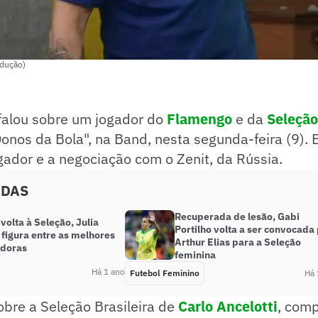
odução)
falou sobre um jogador do
Flamengo
e da
Seleção 
nos da Bola", na Band, nesta segunda-feira (9). E
ador e a negociação com o Zenit, da Rússia.
ADAS
Recuperada de lesão, Gabi
volta à Seleção, Julia
Portilho volta a ser convocada
figura entre as melhores
Arthur Elias para a Seleção
doras
feminina
Há 1 ano
Futebol Feminino
Há 
sobre a Seleção Brasileira de
Carlo Ancelotti
, com