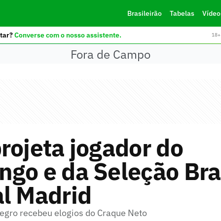
Brasileirão
Tabelas
Vídeo
tar?
Converse com o nosso assistente.
18+ 
Fora de Campo
rojeta jogador do
go e da Seleção Bras
l Madrid
egro recebeu elogios do Craque Neto