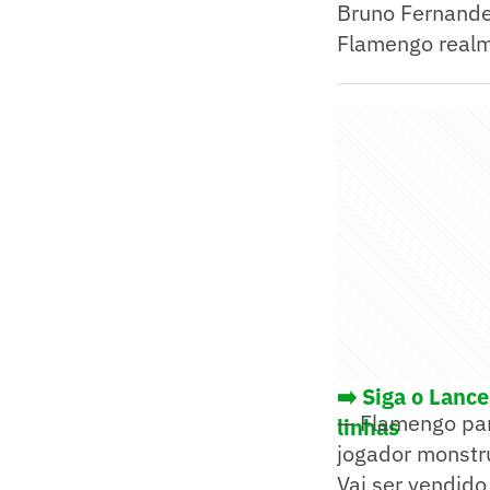
Bruno Fernand
Flamengo realme
➡️ Siga o Lanc
— Flamengo par
linhas
jogador monstru
Vai ser vendido