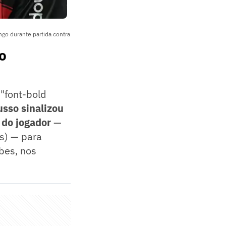
o durante partida contra
o
="font-bold
usso sinalizou
 do jogador
—
s) — para
bes, nos