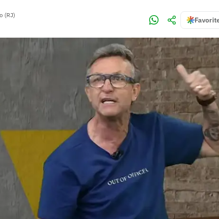
o (RJ)
Favorit