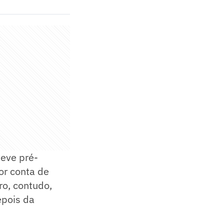
teve pré-
or conta de
ro, contudo,
epois da