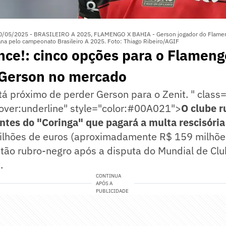
0/05/2025 - BRASILEIRO A 2025, FLAMENGO X BAHIA - Gerson jogador do Flameng
ana pelo campeonato Brasileiro A 2025. Foto: Thiago Ribeiro/AGIF
nce!: cinco opções para o Flameng
 Gerson no mercado
tá próximo de perder Gerson para o Zenit.
" class
over:underline" style="color:#00A021">
O clube r
ntes do "Coringa" que pagará a multa rescisória
ilhões de euros (aproximadamente R$ 159 milhõe
itão rubro-negro após a disputa do Mundial de Clu
.
CONTINUA
APÓS A
PUBLICIDADE