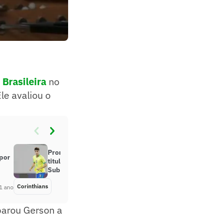
Brasileira
no
le avaliou o
Promessas do Corinthians são
 por
titulares em amistosos da Seleção
Sub-20
Corinthians
Há 1 ano
1 ano
parou Gerson a