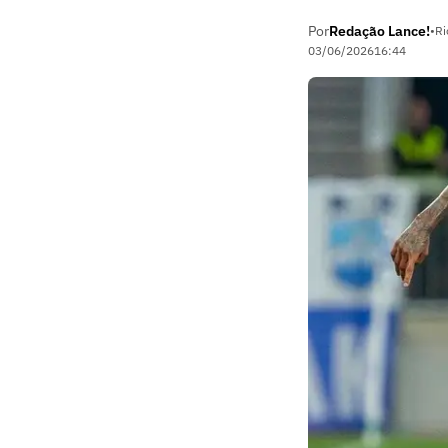
Por
Redação Lance!
•
Ri
03/06/2026
16:44