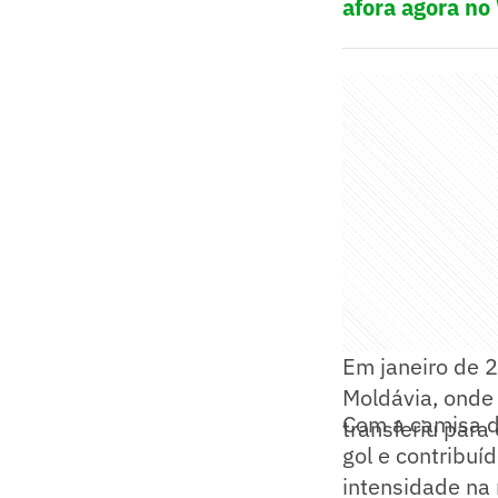
afora agora no
Em janeiro de 2
Moldávia, onde 
Com a camisa d
transferiu para
gol e contribuí
intensidade na