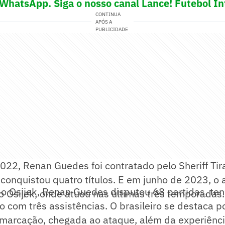
 WhatsApp. Siga o nosso canal Lance! Futebol In
CONTINUA
APÓS A
PUBLICIDADE
022, Renan Guedes foi contratado pelo Sheriff Tir
conquistou quatro títulos. E em junho de 2023, o a
o Osijek, Renan Guedes disputou 68 partidas, t
 o Osijek, onde atuou nas últimas três temporadas.
do com três assistências. O brasileiro se destaca p
 marcação, chegada ao ataque, além da experiênci