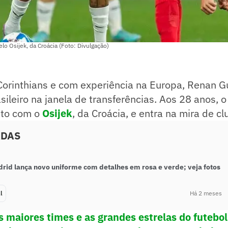
o Osijek, da Croácia (Foto: Divulgação)
Corinthians e com experiência na Europa, Renan G
ileiro na janela de transferências. Aos 28 anos, o 
ato com o
Osijek
, da Croácia, e entra na mira de cl
ADAS
drid lança novo uniforme com detalhes em rosa e verde; veja fotos
l
Há 2 meses
s maiores times e as grandes estrelas do futeb