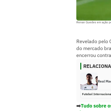
Renan Guedes em ação pel
Revelado pelo 
do mercado bras
encerrou contr
RELACION
Real Ma
Futebol Internaciona
➡️
Tudo sobre o