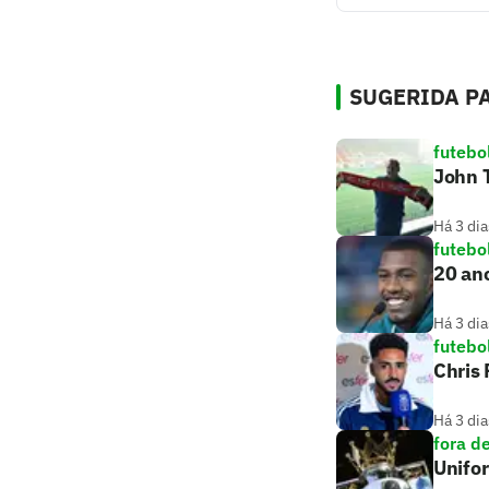
SUGERIDA PA
futebo
John T
Há 3 dia
futebo
20 ano
Há 3 dia
futebo
Chris
Há 3 dia
fora d
Unifo