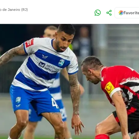
o de Janeiro (RJ)
Favorit