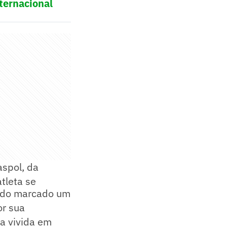
ternacional
aspol, da
tleta se
endo marcado um
or sua
a vivida em