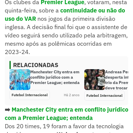
Os clubes da
Premier League
, votaram, nesta
quinta-feira, sobre a
continuidade ou não do
uso do VAR
nos jogos da primeira divisão
inglesa. A decisão final foi que o assistente de
vídeo seguirá sendo utilizado pela arbitragem,
mesmo após as polêmicas ocorridas em
2023-24.
RELACIONADAS
Manchester City entra em
Andreas Perei
conflito jurídico com a
desperta inte
Premier League; entenda
trio da Premie
deve trocar d
Futebol Internacional
Há 2 anos
Futebol Internacional
➡️
Manchester City entra em conflito jurídico
com a Premier League; entenda
Dos 20 times, 19 foram a favor da tecnologia