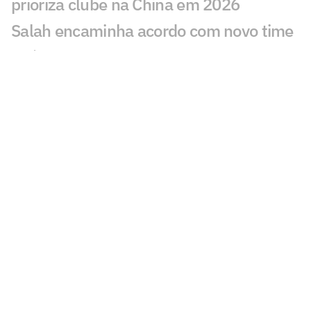
prioriza clube na China em 2026
Salah encaminha acordo com novo time
após deixar o Liverpool
Lyon perde na Champions, e jornal
aponta falta de Endrick como motivo
Sem clube, Enner Valencia negocia
acordo com gigante sul-americano
Ex-Palmeiras, Gustavo Garcia projeta
nova temporada pelo Famalicão
Seleção Brasileira Sub-20 inicia
preparação na Granja Comary com foco
no Sul-Americano