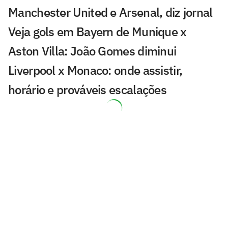
Manchester United e Arsenal, diz jornal
Veja gols em Bayern de Munique x
Aston Villa: João Gomes diminui
Liverpool x Monaco: onde assistir,
horário e prováveis escalações
Lúcio de Castro: Fifa, Infantino e o
fantasma de ghost
Chelsea x Milan: onde assistir, horário e
prováveis escalações
Chelsea muda estratégia com Xabi
Alonso e aposta na experiência
Jogador fica livre no mercado após a