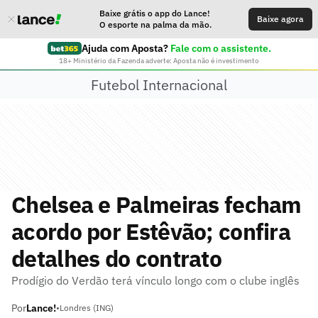
Baixe grátis o app do Lance!
Baixe agora
O esporte na palma da mão.
Ajuda com Aposta?
Fale com o assistente.
18+ Ministério da Fazenda adverte: Aposta não é investimento
Futebol Internacional
Chelsea e Palmeiras fecham
acordo por Estêvão; confira
detalhes do contrato
Prodígio do Verdão terá vínculo longo com o clube inglês
Por
Lance!
•
Londres (ING)