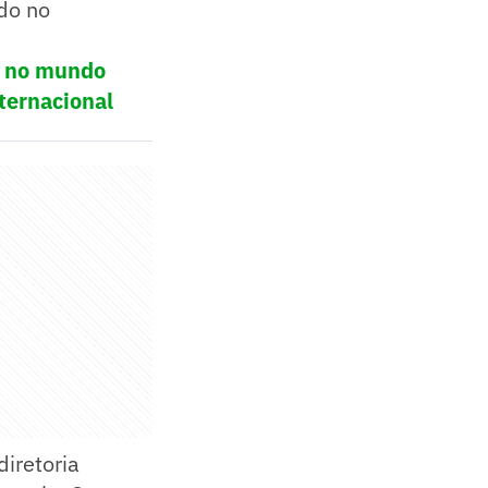
ado no
ol no mundo
ternacional
diretoria