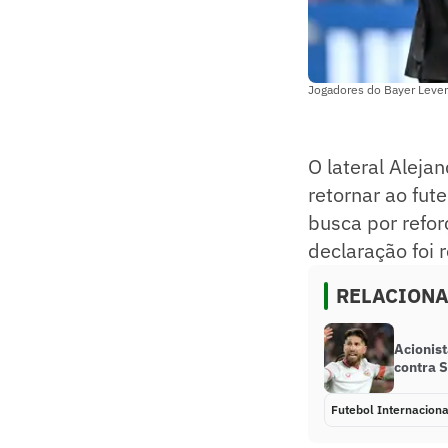
Jogadores do Bayer Leve
O lateral Aleja
retornar ao fut
busca por refo
declaração foi 
RELACION
Acionis
contra 
Futebol Internaciona