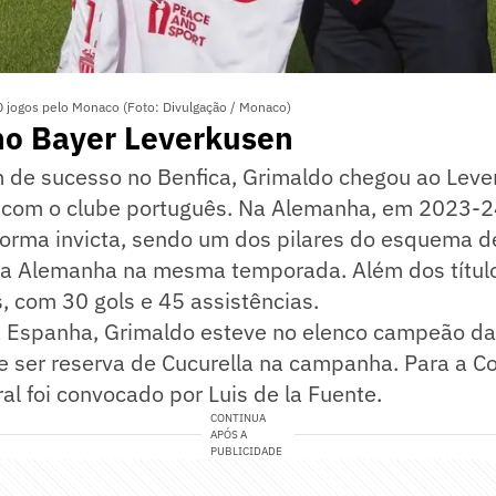
0 jogos pelo Monaco (Foto: Divulgação / Monaco)
no Bayer Leverkusen
de sucesso no Benfica, Grimaldo chegou ao Leve
o com o clube português. Na Alemanha, em 2023-2
forma invicta, sendo um dos pilares do esquema d
a Alemanha na mesma temporada. Além dos título
 com 30 gols e 45 assistências.
a Espanha, Grimaldo esteve no elenco campeão d
e ser reserva de Cucurella na campanha. Para a 
ral foi convocado por Luis de la Fuente.
CONTINUA
APÓS A
PUBLICIDADE