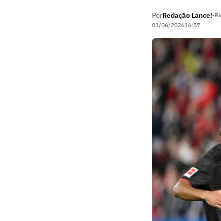
Por
Redação Lance!
•
Ri
01/06/2026
16:57