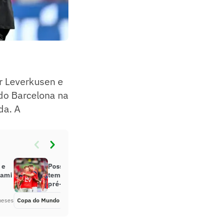
er Leverkusen e
 do Barcelona na
da. A
 e
Possível adversário da Seleção
iami
tem vitória maiúscula em amistoso
pré-Copa
meses
Copa do Mundo
Há 2 meses