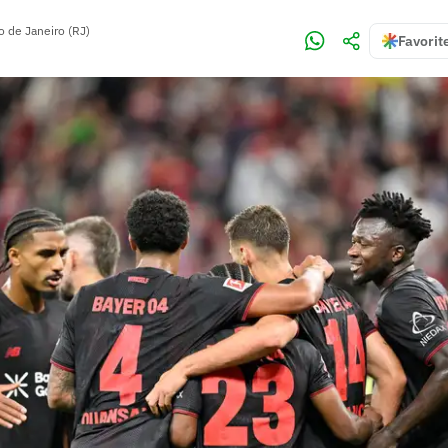
o de Janeiro (RJ)
Favorit