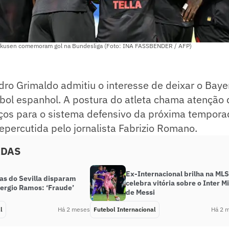
rkusen comemoram gol na Bundesliga (Foto: INA FASSBENDER / AFP)
ndro Grimaldo admitiu o interesse de deixar o Bay
ebol espanhol. A postura do atleta chama atenção
rços para o sistema defensivo da próxima tempora
repercutida pelo jornalista Fabrizio Romano.
ADAS
Ex-Internacional brilha na MLS
tas do Sevilla disparam
celebra vitória sobre o Inter M
Sergio Ramos: ‘Fraude’
de Messi
l
Há 2 meses
Futebol Internacional
Há 2 