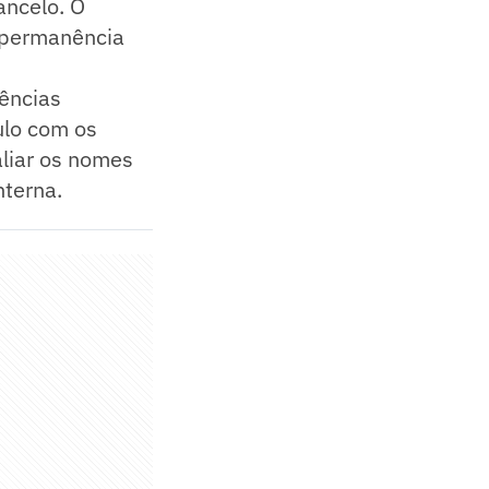
ancelo. O
 permanência
gências
ulo com os
aliar os nomes
nterna.