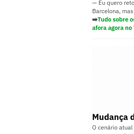
— Eu quero reto
Barcelona, mas 
➡️
Tudo sobre o
afora agora no
Mudança d
O cenário atual