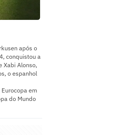
rkusen após o
4, conquistou a
e Xabi Alonso,
s, o espanhol
a Eurocopa em
Copa do Mundo