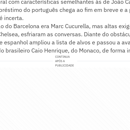
ral com características semelhantes às de João C
préstimo do português chega ao fim em breve e a
é incerta.
o do Barcelona era Marc Cucurella, mas altas exi
Chelsea, esfriaram as conversas. Diante do obstác
be espanhol ampliou a lista de alvos e passou a av
o brasileiro Caio Henrique, do Monaco, de forma i
CONTINUA
APÓS A
PUBLICIDADE