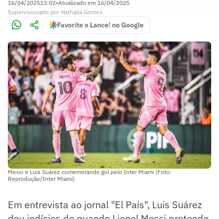
16/04/2025
13:02
•
Atualizado em
16/04/2025
Supervisionado
por
Nathalia Gomes
Favorite o Lance! no Google
Messi e Luis Suárez comemorando gol pelo Inter Miami (Foto:
Reprodução/Inter Miami)
Em entrevista ao jornal "El País", Luis Suárez
deu indícios de quando Lionel Messi pretende