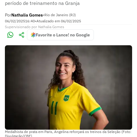
período de treinamento na Granja
Por
Nathalia Gomes
•
Rio de Janeiro (RJ)
06/02/2025
16:40
•
Atualizado em
06/02/2025
Supervisionado
por
Nathalia Gomes
Favorite o Lance! no Google
Medalhista de prata em Paris, Angelina reforçará os treinos da Seleção (Foto:
Divulgação/CBF)