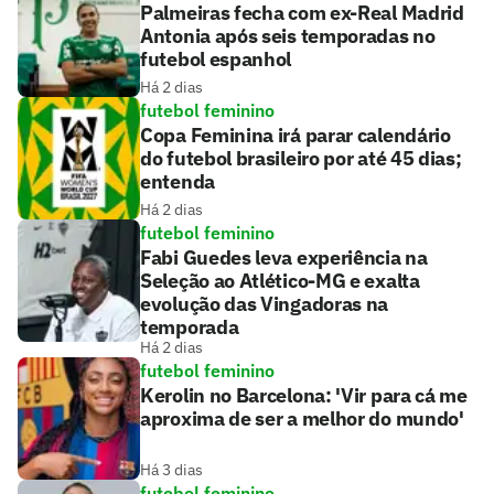
Palmeiras fecha com ex-Real Madrid
Antonia após seis temporadas no
futebol espanhol
Há 2 dias
futebol feminino
Copa Feminina irá parar calendário
do futebol brasileiro por até 45 dias;
entenda
Há 2 dias
futebol feminino
Fabi Guedes leva experiência na
Seleção ao Atlético-MG e exalta
evolução das Vingadoras na
temporada
Há 2 dias
futebol feminino
Kerolin no Barcelona: 'Vir para cá me
aproxima de ser a melhor do mundo'
Há 3 dias
futebol feminino