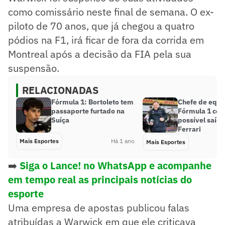
como comissário neste final de semana. O ex-
piloto de 70 anos, que já chegou a quatro
pódios na F1, irá ficar de fora da corrida em
Montreal após a decisão da FIA pela sua
suspensão.
RELACIONADAS
Fórmula 1: Bortoleto tem
Chefe de equi
passaporte furtado na
Fórmula 1 co
Suíça
possível saíd
Ferrari
Mais Esportes
Há 1 ano
Mais Esportes
➡️
Siga o Lance! no WhatsApp e acompanhe
em tempo real as principais notícias do
esporte
Uma empresa de apostas publicou falas
atribuídas a Warwick em que ele criticava