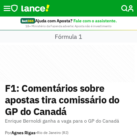
Ajuda com Aposta?
Fale com o assistente.
18+ Ministério da Fazenda adverte: Aposta não é investimento
Fórmula 1
F1: Comentários sobre
apostas tira comissário do
GP do Canadá
Enrique Bernoldi ganha a vaga para o GP do Canadá
Por
Agnes Rigas
•
Rio de Janeiro (RJ)