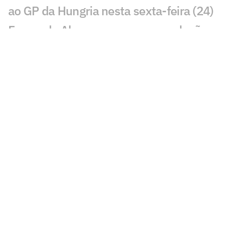
ao GP da Hungria nesta sexta-feira (24)
Fernando Alonso encerra especulações
sobre próxima temporada
Mudança de rota: Max Verstappen
segue na Red Bull para F1 2027, diz
jornalista
GP da Hungria na F1 2026: confira tudo
o que você precisa saber
F1: Gabriel Bortoleto lamenta problema
crônico na Audi
Rivais de Rafa Câmara por vaga na F1
correm no GP da Hungria