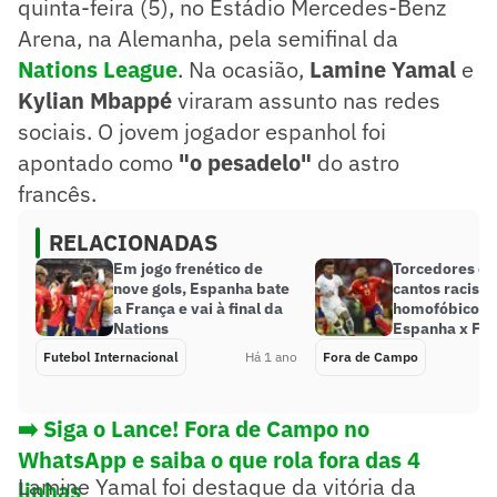
quinta-feira (5), no Estádio Mercedes-Benz
Arena, na Alemanha, pela semifinal da
Nations League
. Na ocasião,
Lamine Yamal
e
Kylian Mbappé
viraram assunto nas redes
sociais. O jovem jogador espanhol foi
apontado como
"o pesadelo"
do astro
francês.
RELACIONADAS
Em jogo frenético de
Torcedores e
nove gols, Espanha bate
cantos racista
a França e vai à final da
homofóbicos a
Nations
Espanha x Fr
Futebol Internacional
Há 1 ano
Fora de Campo
➡️ Siga o Lance! Fora de Campo no
WhatsApp e saiba o que rola fora das 4
Lamine Yamal foi destaque da vitória da
linhas