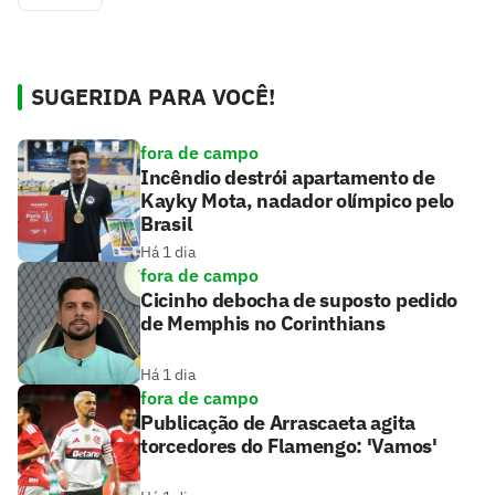
SUGERIDA PARA VOCÊ!
fora de campo
Incêndio destrói apartamento de
Kayky Mota, nadador olímpico pelo
Brasil
Há 1 dia
fora de campo
Cicinho debocha de suposto pedido
de Memphis no Corinthians
Há 1 dia
fora de campo
Publicação de Arrascaeta agita
torcedores do Flamengo: 'Vamos'