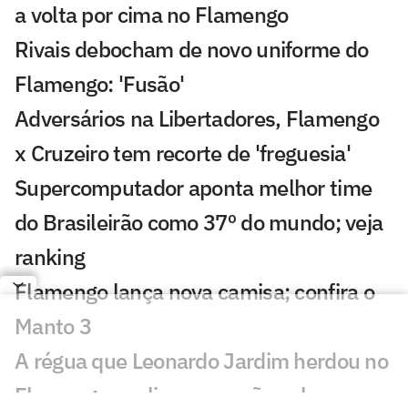
a volta por cima no Flamengo
Rivais debocham de novo uniforme do
Flamengo: 'Fusão'
Adversários na Libertadores, Flamengo
x Cruzeiro tem recorte de 'freguesia'
Supercomputador aponta melhor time
do Brasileirão como 37º do mundo; veja
ranking
Flamengo lança nova camisa; confira o
Manto 3
A régua que Leonardo Jardim herdou no
Flamengo explica a pressão sobre o