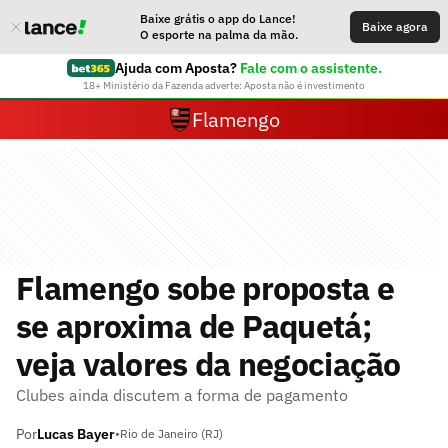
Baixe grátis o app do Lance!
Baixe agora
O esporte na palma da mão.
Ajuda com Aposta?
Fale com o assistente.
18+ Ministério da Fazenda adverte: Aposta não é investimento
Flamengo
Flamengo sobe proposta e
se aproxima de Paquetá;
veja valores da negociação
Clubes ainda discutem a forma de pagamento
Por
Lucas Bayer
•
Rio de Janeiro (RJ)