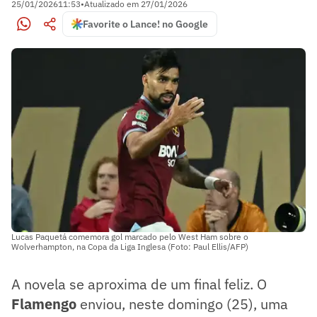
25/01/2026
11:53
•
Atualizado em
27/01/2026
Favorite o Lance! no Google
Lucas Paquetá comemora gol marcado pelo West Ham sobre o
Wolverhampton, na Copa da Liga Inglesa (Foto: Paul Ellis/AFP)
A novela se aproxima de um final feliz. O
Flamengo
enviou, neste domingo (25), uma