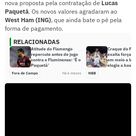
nova proposta pela contratação de
Lucas
Paquetá
. Os novos valores agradaram ao
West Ham (ING)
, que ainda bate o pé pela
forma de pagamento.
RELACIONADAS
Atitude do Flamengo
Craque do Fl
repercute antes de jogo
exalta força d
contra o Fluminense: ‘É o
em meio a les
Paquetá’
elogia a base
Fora de Campo
Há 6 meses
NBB