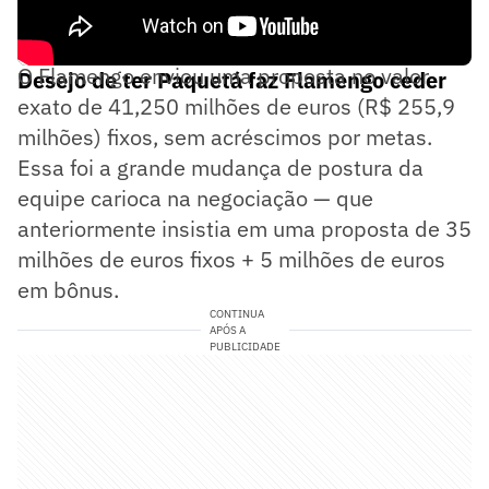
O Flamengo enviou uma proposta no valor
Desejo de ter Paquetá faz Flamengo ceder
exato de 41,250 milhões de euros (R$ 255,9
milhões) fixos, sem acréscimos por metas.
Essa foi a grande mudança de postura da
equipe carioca na negociação — que
anteriormente insistia em uma proposta de 35
milhões de euros fixos + 5 milhões de euros
em bônus.
CONTINUA
APÓS A
PUBLICIDADE