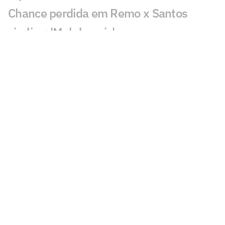
Chance perdida em Remo x Santos
viraliza: 'Mal demais'
Decisão de Cuca sobre Neymar em
Remo x Santos viraliza: 'Parabéns'
Gol perdido em Juventude x Atlético-
MG causa revolta: 'Vergonha'
Fluminense x Vasco: IA aponta quem
avança na Copa do Brasil
Palestra na Rio Innovation Week aborda
desafios do esporte no mundo digital
Sormani pede jogador do Palmeiras na
Seleção: 'Vamos lamentar'