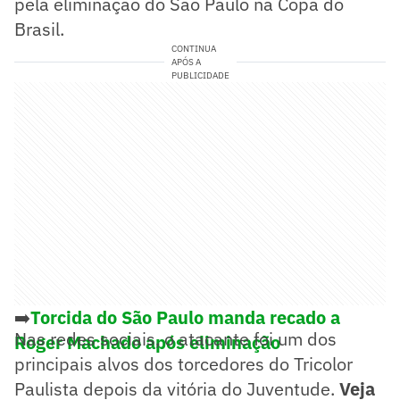
pela eliminação do São Paulo na Copa do
Brasil.
CONTINUA
APÓS A
PUBLICIDADE
➡️
Torcida do São Paulo manda recado a
Nas redes sociais, o atacante foi um dos
Roger Machado após eliminação
principais alvos dos torcedores do Tricolor
Paulista depois da vitória do Juventude.
Veja