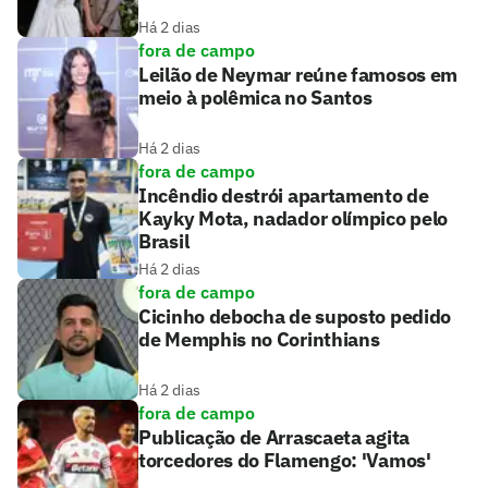
Há 2 dias
fora de campo
Leilão de Neymar reúne famosos em
meio à polêmica no Santos
Há 2 dias
fora de campo
Incêndio destrói apartamento de
Kayky Mota, nadador olímpico pelo
Brasil
Há 2 dias
fora de campo
Cicinho debocha de suposto pedido
de Memphis no Corinthians
Há 2 dias
fora de campo
Publicação de Arrascaeta agita
torcedores do Flamengo: 'Vamos'