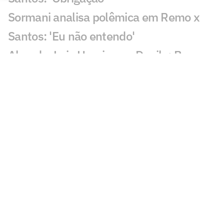
Sormani analisa polêmica em Remo x
Santos: 'Eu não entendo'
Almada, Luiz Henrique e Danilo: Braune
é sincero sobre negociações
Patrocinador do Corinthians negocia
transmissão de torneio
Goiás comete gafe nas redes sociais em
post para ídolo
Europeus reagem a Estevão em Chelsea
x Juventus: 'Precisa'
Veja gol em Chelsea x Juventus: Edon