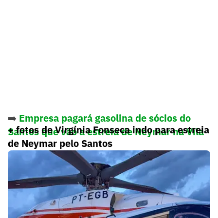
➡️
Empresa pagará gasolina de sócios do
+ fotos de Virgínia Fonseca indo para estreia
Santos que vão a estreia de Neymar na Vila
de Neymar pelo Santos