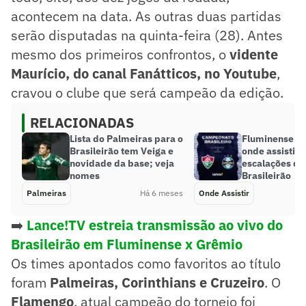
acontecem na data. As outras duas partidas
serão disputadas na quinta-feira (28). Antes
mesmo dos primeiros confrontos, o
vidente
Maurício, do canal Fanátticos, no Youtube
,
cravou o clube que será campeão da edição.
RELACIONADAS
Lista do Palmeiras para o
Fluminense x 
Brasileirão tem Veiga e
onde assistir 
novidade da base; veja
escalações da 
nomes
Brasileirão
Palmeiras
Há 6 meses
Onde Assistir
➡️
Lance!TV estreia transmissão ao vivo do
Brasileirão em Fluminense x Grêmio
Os times apontados como favoritos ao título
foram
Palmeiras, Corinthians e Cruzeiro
. O
Flamengo
, atual campeão do torneio foi