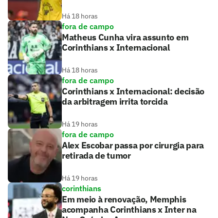
Há 18 horas
fora de campo
Matheus Cunha vira assunto em
Corinthians x Internacional
Há 18 horas
fora de campo
Corinthians x Internacional: decisão
da arbitragem irrita torcida
Há 19 horas
fora de campo
Alex Escobar passa por cirurgia para
retirada de tumor
Há 19 horas
corinthians
Em meio à renovação, Memphis
acompanha Corinthians x Inter na