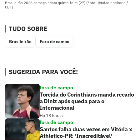
Brasileirão 2026 começa nesta quinta-feira (27) (Foto: @rafaelribeirorio /
CBF)
TUDO SOBRE
Brasileirão
Fora de campo
SUGERIDA PARA VOCÊ!
fora de campo
Torcida do Corinthians manda recado
a Diniz após queda para o
Internacional
Há 18 horas
fora de campo
Santos falha duas vezes em Vitória x
Athletico-PR: 'Inacreditável'