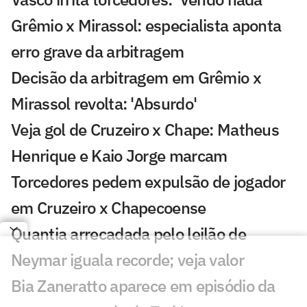
Grêmio x Mirassol: especialista aponta
erro grave da arbitragem
Decisão da arbitragem em Grêmio x
Mirassol revolta: 'Absurdo'
Veja gol de Cruzeiro x Chape: Matheus
Henrique e Kaio Jorge marcam
Torcedores pedem expulsão de jogador
em Cruzeiro x Chapecoense
Quantia arrecadada pelo leilão de
Neymar iguala recorde; veja valor
Bia Zaneratto aparece em episódio da