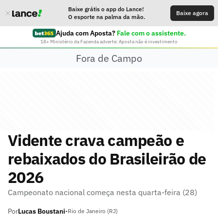
Baixe grátis o app do Lance!
Baixe agora
O esporte na palma da mão.
Ajuda com Aposta?
Fale com o assistente.
18+ Ministério da Fazenda adverte: Aposta não é investimento
Fora de Campo
Vidente crava campeão e
rebaixados do Brasileirão de
2026
Campeonato nacional começa nesta quarta-feira (28)
Por
Lucas Boustani
•
Rio de Janeiro (RJ)