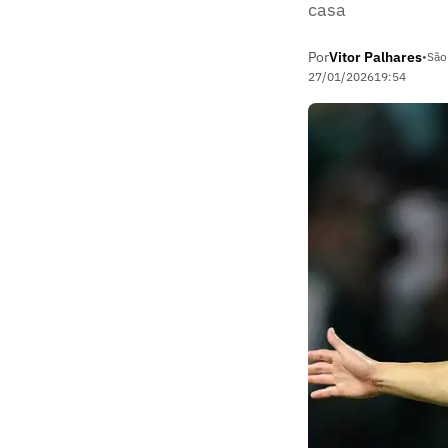
casa
Por
Vitor Palhares
•
São
27/01/2026
19:54