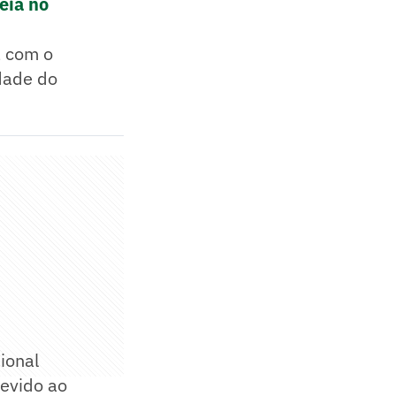
eia no
a com o
idade do
ional
devido ao