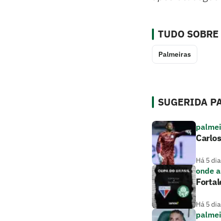
TUDO SOBRE
Palmeiras
SUGERIDA PA
palmei
Carlos
Há 5 dia
onde as
Fortal
Há 5 dia
palmei