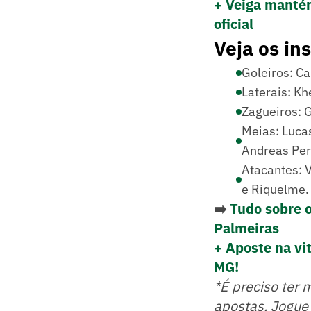
+ Veiga manté
oficial
Veja os in
Goleiros: Ca
Laterais: Kh
Zagueiros: 
Meias: Lucas
Andreas Pere
Atacantes: V
e Riquelme.
➡️
Tudo sobre 
Palmeiras
+ Aposte na vit
MG!
*É preciso ter 
apostas. Jogue