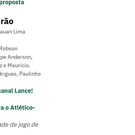
proposta
irão
 Kauan Lima
 Robson
lipe Anderson,
z e Mauricio.
drigues, Paulinho
canal Lance!
a o Atlético-
ade de jogo de