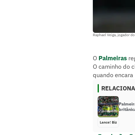
Raphael Veiga, jogador do
O
Palmeiras
re
O caminho do cl
quando encara o
RELACION
Palmeir
britânic
Lance! Biz