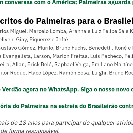
m conversas com o América; Palmeiras aguarda 
scritos do Palmeiras para o Brasile
rlos Miguel, Marcelo Lomba, Aranha e Luiz Felipe Sá e
ellven, Giay, Piquerez e Jefté
Gustavo Gómez, Murilo, Bruno Fuchs, Benedetti, Koné e
 Evangelista, Larson, Marlon Freitas, Luis Pacheco, Fe
ira, Allan, Erick Belé, Raphael Veiga, Emiliano Martíne
itor Roque, Flaco López, Ramón Sosa, Luighi, Bruno Ro
o Verdão agora no WhatsApp. Siga o nosso novo 
ória do Palmeiras na estreia do Brasileirão contr
mais de 18 anos para participar de qualquer ativid
 de forma responsável.