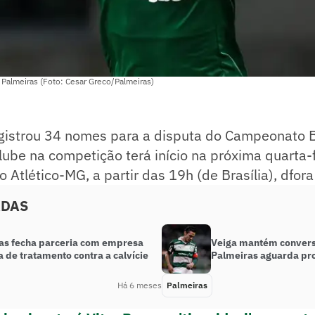
 Palmeiras (Foto: Cesar Greco/Palmeiras)
gistrou 34 nomes para a disputa do Campeonato B
ube na competição terá início na próxima quarta-f
 Atlético-MG, a partir das 19h (de Brasília), dfora
ADAS
as fecha parceria com empresa
Veiga mantém convers
a de tratamento contra a calvície
Palmeiras aguarda pro
Há 6 meses
Palmeiras