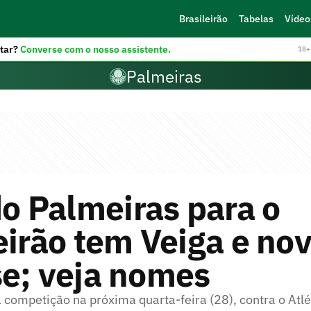
Brasileirão
Tabelas
Vídeo
tar?
Converse com o nosso assistente.
18+ 
Palmeiras
do Palmeiras para o
eirão tem Veiga e no
e; veja nomes
 competição na próxima quarta-feira (28), contra o Atl