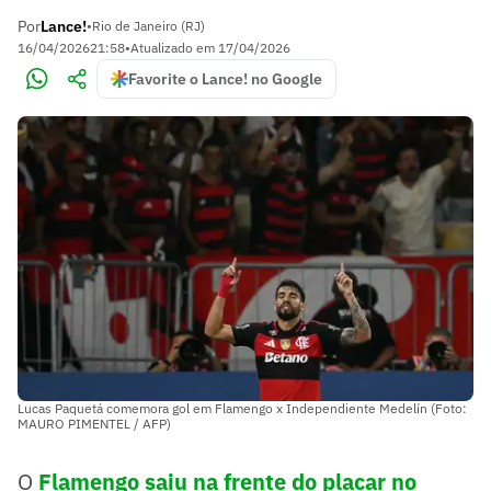
Por
Lance!
•
Rio de Janeiro (RJ)
16/04/2026
21:58
•
Atualizado em
17/04/2026
Favorite o Lance! no Google
Lucas Paquetá comemora gol em Flamengo x Independiente Medelín (Foto:
MAURO PIMENTEL / AFP)
O
Flamengo saiu na frente do placar no