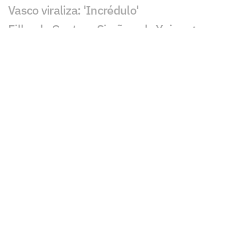
Vasco viraliza: 'Incrédulo'
Filho de Gustavo Simões, do Ypiranga
FC, morre aos 2 anos após acidente
Torcedores do Vasco avaliam Pedro
Emanuel contra o Fluminense:
'Impressionante'
Esposa de Andrés Gómez, do Vasco,
desabafa após classificação sobre o
Fluminense
Torcida do Fluminense aponta culpado
por queda para o Vasco: 'Parabéns'
Torcedores provocam Fluminense após