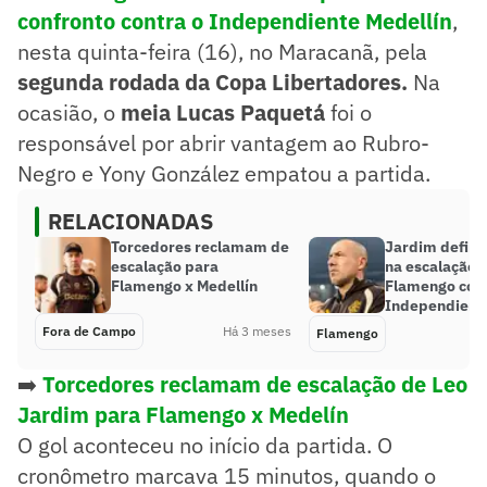
confronto contra o Independiente Medellín
,
nesta quinta-feira (16), no Maracanã, pela
segunda rodada da Copa Libertadores.
Na
ocasião, o
meia Lucas Paquetá
foi o
responsável por abrir vantagem ao Rubro-
Negro e Yony González empatou a partida.
RELACIONADAS
Torcedores reclamam de
Jardim defin
escalação para
na escalação 
Flamengo x Medellín
Flamengo cont
Independiente
Fora de Campo
Há 3 meses
Flamengo
➡️
Torcedores reclamam de escalação de Leo
Jardim para Flamengo x Medelín
O gol aconteceu no início da partida. O
cronômetro marcava 15 minutos, quando o