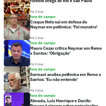
futebol chega ao Rio e São Paulo
Há 3 dias
fora de campo
Craque Neto sai em defesa do
Neymar em polêmica: 'Foi monstro'
Há 3 dias
fora de campo
Mauro Cezar critica Neymar em Remo
x Santos: 'Obrigação'
Há 3 dias
fora de campo
Sormani analisa polêmica em Remo x
Santos: 'Eu não entendo'
Há 3 dias
fora de campo
Almada, Luiz Henrique e Danilo:
Braune é sincero sobre negociações