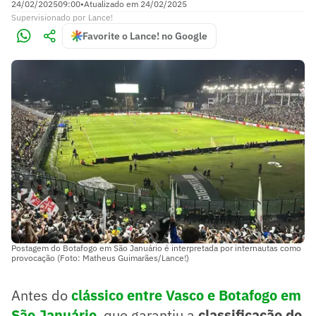
24/02/2025
09:00
•
Atualizado em
24/02/2025
Supervisionado
por
Lance!
Favorite o Lance! no Google
Postagem do Botafogo em São Januário é interpretada por internautas como
provocação (Foto: Matheus Guimarães/Lance!)
Antes do
clássico entre Vasco e Botafogo em
São Januário
, que garantiu a
classificação do