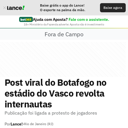
Baixe grátis o app do Lance!
Baixe agora
O esporte na palma da mão.
Ajuda com Aposta?
Fale com o assistente.
18+ Ministério da Fazenda adverte: Aposta não é investimento
Fora de Campo
Post viral do Botafogo no
estádio do Vasco revolta
internautas
Publicação foi ligada a protesto de jogadores
Por
Lance!
•
Rio de Janeiro (RJ)