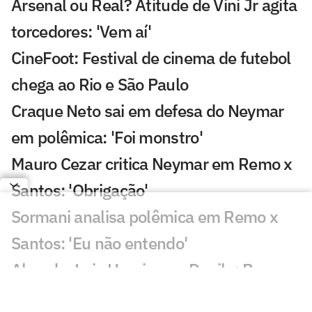
Arsenal ou Real? Atitude de Vini Jr agita
torcedores: 'Vem aí'
CineFoot: Festival de cinema de futebol
chega ao Rio e São Paulo
Craque Neto sai em defesa do Neymar
em polêmica: 'Foi monstro'
Mauro Cezar critica Neymar em Remo x
Santos: 'Obrigação'
Sormani analisa polêmica em Remo x
Santos: 'Eu não entendo'
Almada, Luiz Henrique e Danilo: Braune
é sincero sobre negociações