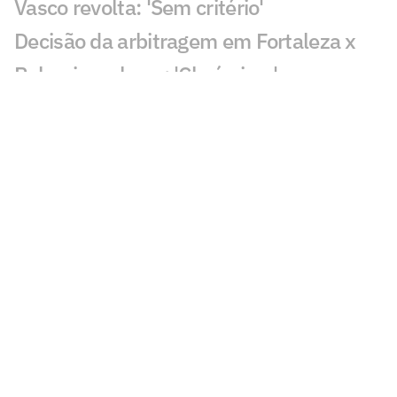
Vasco revolta: 'Sem critério'
Decisão da arbitragem em Fortaleza x
Palmeiras choca: 'Claríssimo'
Torcedores enxergam falha de Fábio em
gol do Vasco: 'Feia'
Golaço de Brenner em Fluminense x
Vasco assusta torcedores: 'Lei do ex'
Veja gols em Fluminense x Vasco: Puma
garante classificação do cruz-maltino
Situação inusitada em Fluminense x
Vasco irrita torcedores: 'Vendo nada'
Grêmio x Mirassol: especialista aponta