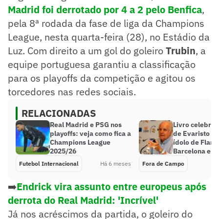
Madrid foi derrotado por 4 a 2 pelo Benfica
,
pela 8ª rodada da fase de liga da Champions
League, nesta quarta-feira (28), no Estádio da
Luz. Com direito a um gol do goleiro
Trubin
, a
equipe portuguesa garantiu a classificação
para os playoffs da competição e agitou os
torcedores nas redes sociais.
RELACIONADAS
Real Madrid e PSG nos
Livro celebra a
playoffs: veja como fica a
de Evaristo d
Champions League
ídolo de Flam
2025/26
Barcelona e R
Futebol Internacional
Há 6 meses
Fora de Campo
➡️
Endrick vira assunto entre europeus após
derrota do Real Madrid: 'Incrível'
Já nos acréscimos da partida, o goleiro do