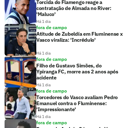
Torcida do Flamengo reage a
contratação de Almada no River:
'Maluco'
Há 1 dia
fora de campo
Atitude de Zubeldía em Fluminense x
Vasco viraliza: 'Incrédulo'
Há 1 dia
fora de campo
Filho de Gustavo Simões, do
Ypiranga FC, morre aos 2 anos após
acidente
Há 1 dia
fora de campo
Torcedores do Vasco avaliam Pedro
Emanuel contra o Fluminense:
'Impressionante'
Há 1 dia
fora de campo