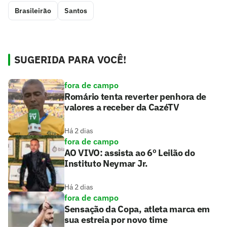
Brasileirão
Santos
SUGERIDA PARA VOCÊ!
fora de campo
Romário tenta reverter penhora de
valores a receber da CazéTV
Há 2 dias
fora de campo
AO VIVO: assista ao 6º Leilão do
Instituto Neymar Jr.
Há 2 dias
fora de campo
Sensação da Copa, atleta marca em
sua estreia por novo time