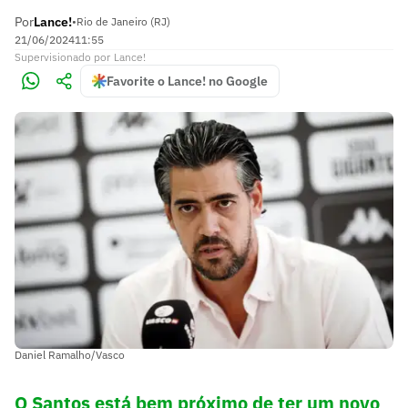
Por
Lance!
•
Rio de Janeiro (RJ)
21/06/2024
11:55
Supervisionado
por
Lance!
Favorite o Lance! no Google
Daniel Ramalho/Vasco
O Santos está bem próximo de ter um novo