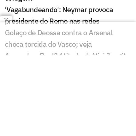
'Vagabundeando': Neymar provoca
presidente do Remo nas redes
Golaço de Deossa contra o Arsenal
choca torcida do Vasco; veja
Arsenal ou Real? Atitude de Vini Jr agita
torcedores: 'Vem aí'
CineFoot: Festival de cinema de futebol
chega ao Rio e São Paulo
Craque Neto sai em defesa do Neymar
em polêmica: 'Foi monstro'
Mauro Cezar critica Neymar em Remo x