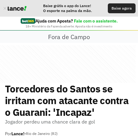
Baixe grátis o app do Lance!
Baixe agora
O esporte na palma da mão.
Ajuda com Aposta?
Fale com o assistente.
18+ Ministério da Fazenda adverte: Aposta não é investimento
Fora de Campo
Torcedores do Santos se
irritam com atacante contra
o Guarani: 'Incapaz'
Jogador perdeu uma chance clara de gol
Por
Lance!
•
Rio de Janeiro (RJ)