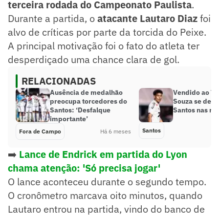
terceira rodada do Campeonato Paulista
.
Durante a partida, o
atacante Lautaro Diaz
foi
alvo de críticas por parte da torcida do Peixe.
A principal motivação foi o fato do atleta ter
desperdiçado uma chance clara de gol.
RELACIONADAS
Ausência de medalhão
Vendido ao To
preocupa torcedores do
Souza se des
Santos: ‘Desfalque
Santos nas red
importante’
Santos
Fora de Campo
Há 6 meses
➡️
Lance de Endrick em partida do Lyon
chama atenção: 'Só precisa jogar'
O lance aconteceu durante o segundo tempo.
O cronômetro marcava oito minutos, quando
Lautaro entrou na partida, vindo do banco de