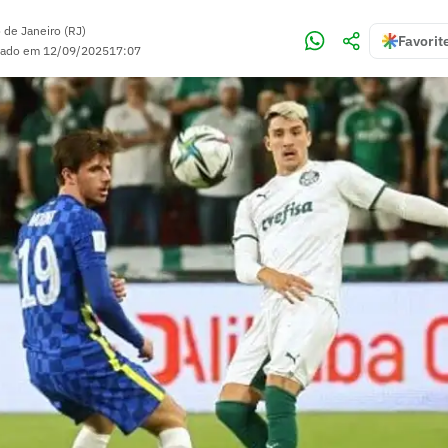
 de Janeiro (RJ)
Favorit
zado em
12/09/2025
17:07