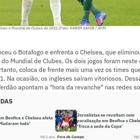
diram o Mundial de Clubes de 2021 (Foto: KARIM SAHIB / AFP)
ceu o Botafogo e enfrenta o Chelsea, que eliminou
l do Mundial de Clubes. Os dois jogos foram neste
rtanto, coloca de frente mais uma vez os times qu
. Na ocasião, os ingleses saíram vitoriosos. Dess
Verdão apontam a "hora da revanche" nas redes so
ADAS
Jornalistas se revoltam com
em Benfica x Chelsea afeta
paralisação em Benfica x Chel
‘Mudaram tudo’
‘Troca a sede da Copa’
Há 1 ano
Fora de Campo
Há 