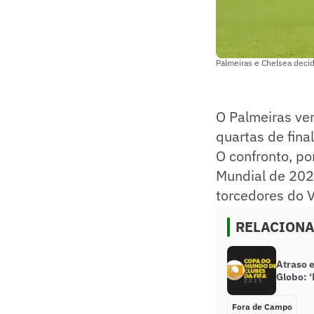
Palmeiras e Chelsea deci
O Palmeiras ven
quartas de fina
O confronto, po
Mundial de 2021
torcedores do 
RELACION
Atraso 
Globo: 
Fora de Campo