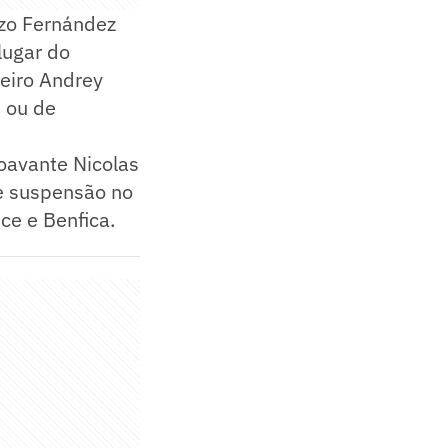
nzo Fernández
lugar do
leiro Andrey
, ou de
oavante Nicolas
de suspensão no
ce e Benfica.