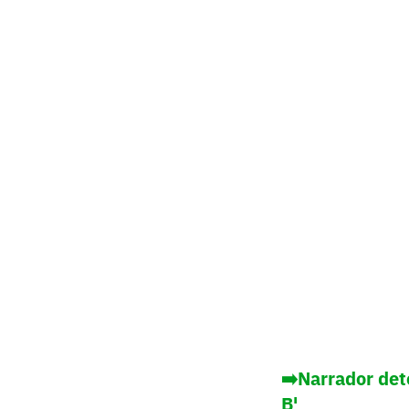
➡️Narrador det
B'