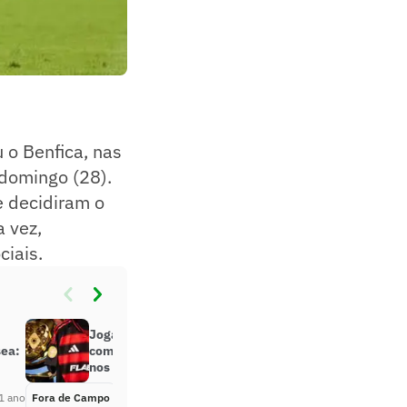
 o Benfica, nas
 domingo (28).
e decidiram o
a vez,
ciais.
Jogador do Manchester City é visto
sea:
com camisa do Flamengo em loja
nos EUA
1 ano
Fora de Campo
Há 1 ano