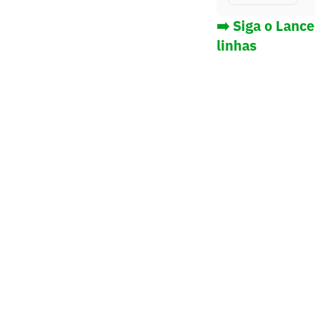
➡️ Siga o Lanc
linhas