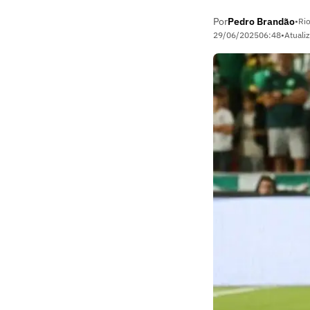
Por
Pedro Brandão
•
Rio
29/06/2025
06:48
•
Atuali