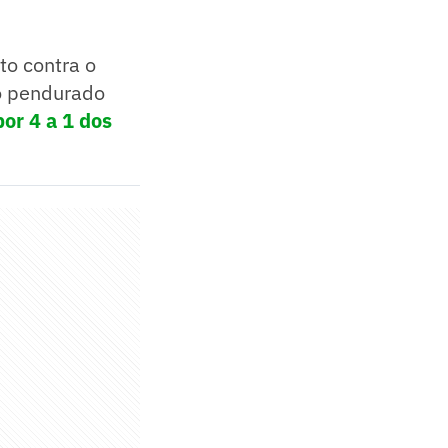
to contra o
o pendurado
or 4 a 1 dos