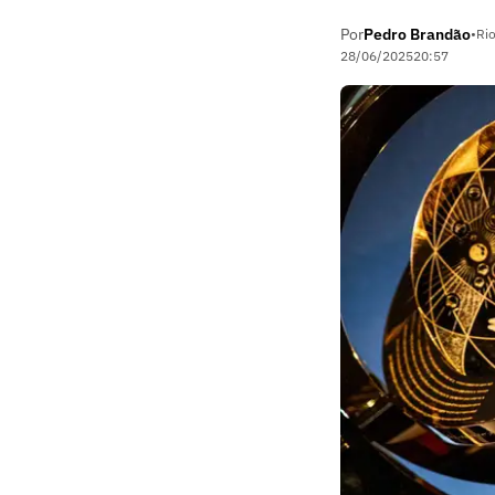
Por
Pedro Brandão
•
Rio
28/06/2025
20:57