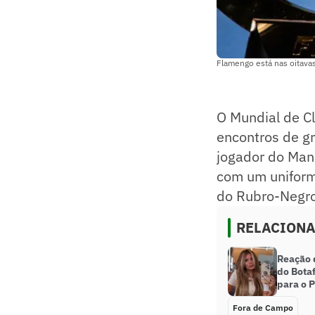
Flamengo está nas oitavas
O Mundial de C
encontros de g
jogador do Manc
com um uniforme
do Rubro-Negro
RELACION
Reação 
do Botaf
para o 
Fora de Campo