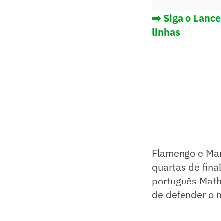
➡️ Siga o Lanc
linhas
Flamengo e Man
quartas de fina
português Math
de defender o 