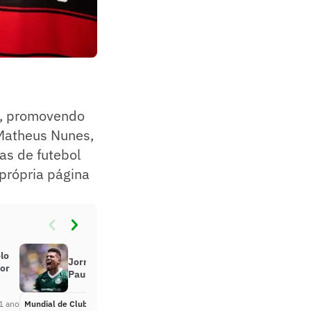
o, promovendo
 Matheus Nunes,
as de futebol
própria página
lo
Jornais internacionais exaltam
dor
Paulinho após vitória do Palmeiras
1 ano
Mundial de Clubes
Há 1 ano