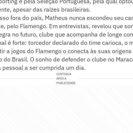
orting e pela Seleção Portuguesa, pela qual opto
nte, apesar das raízes brasileiras.
so fora do país, Matheus nunca escondeu seu cari
e, pelo Flamengo. Em entrevistas, revelou que so
egra no futuro, clube que acompanha de longe co
al é forte: torcedor declarado do time carioca, o
tir a jogos do Flamengo o conecta às suas origens e
o do Brasil. O sonho de defender o clube no Mara
 pessoal a ser cumprida um dia.
CONTINUA
APÓS A
PUBLICIDADE