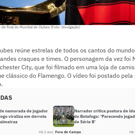
 de final do Mundial de Clubes (Foto: Divulgação)
lubes reúne estrelas de todos os cantos do mund
randes craques e times. O personagem da vez foi
hester City, que foi filmado em uma loja de camis
 clássico do Flamengo. O vídeo foi postado pela 
.
ADAS
de namorada de jogador
Narrador critica postura de ído
ogo viraliza em derrota
do Botafogo: ‘Parecendo joga
Palmeiras
de Série B’
Há 1 ano
Fora de Campo
Há 