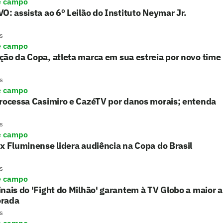
e campo
O: assista ao 6º Leilão do Instituto Neymar Jr.
s
e campo
ão da Copa, atleta marca em sua estreia por novo time
s
e campo
processa Casimiro e CazéTV por danos morais; entenda
s
e campo
x Fluminense lidera audiência na Copa do Brasil
s
e campo
nais do 'Fight do Milhão' garantem à TV Globo a maior 
rada
s