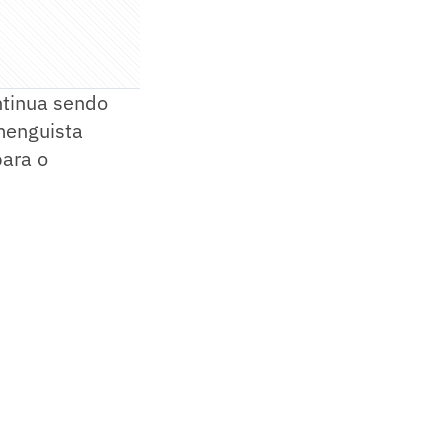
ntinua sendo
amenguista
para o