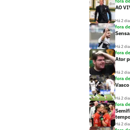
fora d
AO VIV
Há 2 dia
fora d
Sensaç
Há 2 dia
fora d
Ator 
Há 2 dia
fora d
Vasco 
Há 2 dia
fora d
Semifi
tempo
Há 2 dia