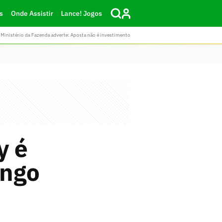
s
Onde Assistir
Lance! Jogos
Ministério da Fazenda adverte: Aposta não é investimento
y é
engo