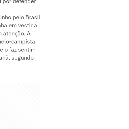
u por defender
nho pelo Brasil
nha em vestir a
m atenção. A
 meio-campista
 o faz sentir-
canã, segundo