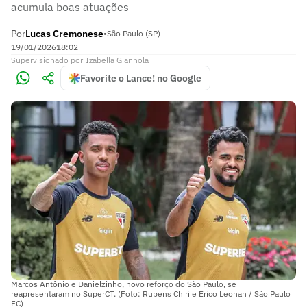
acumula boas atuações
Por
Lucas Cremonese
•
São Paulo (SP)
19/01/2026
18:02
Supervisionado
por
Izabella Giannola
Favorite o Lance! no Google
Marcos Antônio e Danielzinho, novo reforço do São Paulo, se
reapresentaram no SuperCT. (Foto: Rubens Chiri e Erico Leonan / São Paulo
FC)