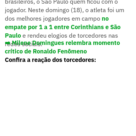
brasileiros, o São Paulo quem ficou com o
jogador. Neste domingo (18), o atleta foi um
dos melhores jogadores em campo
no
empate por 1 a 1 entre Corinthians e São
Paulo
e rendeu elogios de torcedores nas
➡️ Milene Domingues relembra momento
redes sociais.
crítico de Ronaldo Fenômeno
Confira a reação dos torcedores: