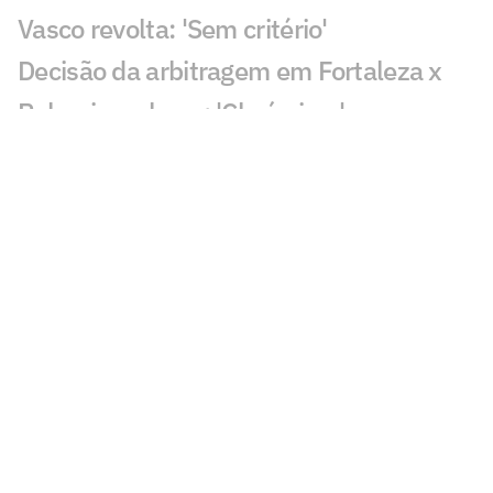
Vasco revolta: 'Sem critério'
Decisão da arbitragem em Fortaleza x
Palmeiras choca: 'Claríssimo'
Torcedores enxergam falha de Fábio em
gol do Vasco: 'Feia'
Golaço de Brenner em Fluminense x
Vasco assusta torcedores: 'Lei do ex'
Veja gols em Fluminense x Vasco: Puma
garante classificação do cruz-maltino
Situação inusitada em Fluminense x
Vasco irrita torcedores: 'Vendo nada'
Grêmio x Mirassol: especialista aponta