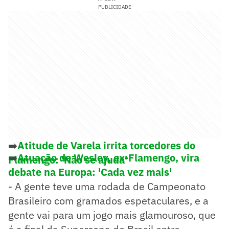
PUBLICIDADE
➡️
Atitude de Varela irrita torcedores do
➡️
Atuação de Wesley, ex-Flamengo, vira
Flamengo: 'Não se ajuda'
debate na Europa: 'Cada vez mais'
- A gente teve uma rodada de Campeonato
Brasileiro com gramados espetaculares, e a
gente vai para um jogo mais glamouroso, que