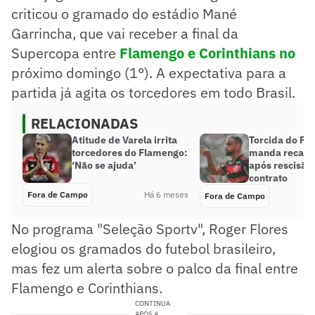
criticou o gramado do estádio Mané
Garrincha, que vai receber a final da
Supercopa entre
Flamengo
e
Corinthians
no
próximo domingo (1°). A expectativa para a
partida já agita os torcedores em todo Brasil.
RELACIONADAS
Atitude de Varela irrita
Torcida do Fl
torcedores do Flamengo:
manda recado 
‘Não se ajuda’
após rescisão
contrato
Fora de Campo
Há 6 meses
Fora de Campo
No programa "Seleção Sportv", Roger Flores
elogiou os gramados do futebol brasileiro,
mas fez um alerta sobre o palco da final entre
Flamengo e Corinthians.
CONTINUA
APÓS A