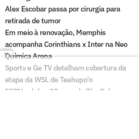
Alex Escobar passa por cirurgia para
retirada de tumor
Em meio à renovação, Memphis
acompanha Corinthians x Inter na Neo
Química Arena
Sportv e Ge TV detalham cobertura da
etapa da WSL de Teahupo'o
ESPN celebra 10 anos do The Ocho com
mais de 70 horas de esportes inusitados
Morre Geraldão, ex-atacante bicampeão
paulista pelo Corinthians, aos 77 anos
Europeus reagem a decisão do Real