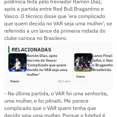
polêmica feita pelo treinador Ramón Díaz,
após a partida entre Red Bull Bragantino e
Vasco. O técnico disse que 'era complicado
que quem decida no VAR seja uma mulher', se
referindo a um lance da primeira rodada do
clube carioca no Brasileiro.
RELACIONADAS
Ramón Diaz, após
Lance Final: 
derrota do Vasco:
falha, e Vasco
‘Complicado que quem
o Bragantino 
decida no VAR seja uma
Brasileirão
mulher’
Vasco
Vasco
Há 1 ano
- Na última partida, o VAR foi uma senhorita,
uma mulher, e foi pênalti. Me parece
complicado que o VAR quem tenha que
decidir seja uma mulher. Porque o futebol é