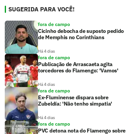
SUGERIDA PARA VOCÊ!
fora de campo
Cicinho debocha de suposto pedido
de Memphis no Corinthians
Há 4 dias
fora de campo
Publicação de Arrascaeta agita
torcedores do Flamengo: 'Vamos'
Há 4 dias
fora de campo
Ex-Fluminense dispara sobre
Zubeldía: 'Não tenho simpatia'
Há 4 dias
fora de campo
PVC detona nota do Flamengo sobre