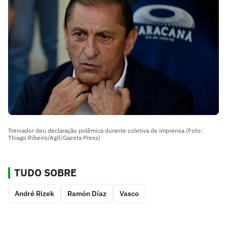
Treinador deu declaração polêmica durante coletiva de imprensa (Foto:
Thiago Ribeiro/Agif/Gazeta Press)
TUDO SOBRE
André Rizek
Ramón Díaz
Vasco