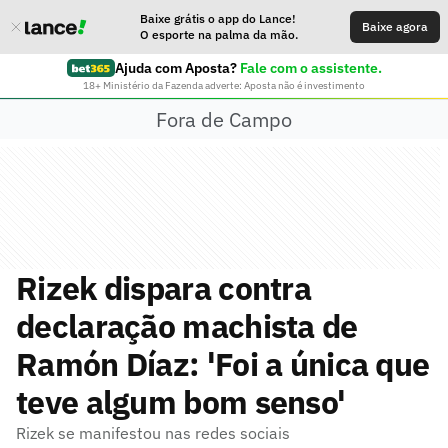
Baixe grátis o app do Lance!
Baixe agora
O esporte na palma da mão.
Ajuda com Aposta?
Fale com o assistente.
18+ Ministério da Fazenda adverte: Aposta não é investimento
Fora de Campo
Rizek dispara contra
declaração machista de
Ramón Díaz: 'Foi a única que
teve algum bom senso'
Rizek se manifestou nas redes sociais