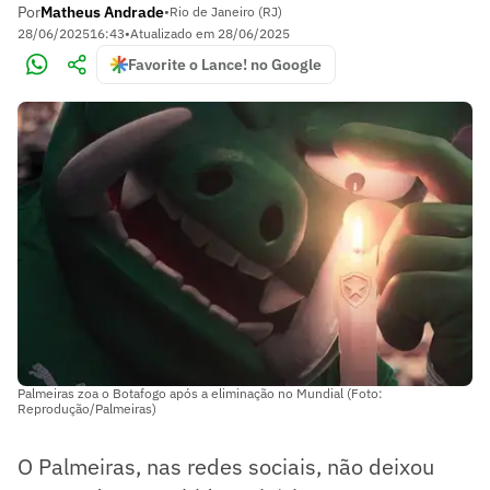
Por
Matheus Andrade
•
Rio de Janeiro (RJ)
28/06/2025
16:43
•
Atualizado em
28/06/2025
Favorite o Lance! no Google
Palmeiras zoa o Botafogo após a eliminação no Mundial (Foto:
Reprodução/Palmeiras)
O Palmeiras, nas redes sociais, não deixou