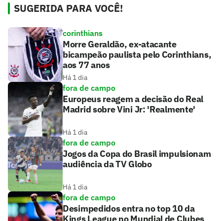
SUGERIDA PARA VOCÊ!
corinthians
Morre Geraldão, ex-atacante
bicampeão paulista pelo Corinthians,
aos 77 anos
Há 1 dia
fora de campo
Europeus reagem a decisão do Real
Madrid sobre Vini Jr: 'Realmente'
Há 1 dia
fora de campo
Jogos da Copa do Brasil impulsionam
audiência da TV Globo
Há 1 dia
fora de campo
Desimpedidos entra no top 10 da
Kings League no Mundial de Clubes