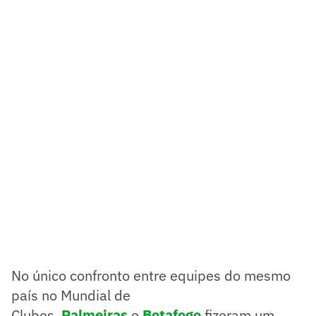
No único confronto entre equipes do mesmo
país no Mundial de
Clubes,
Palmeiras
e
Botafogo
fizeram um