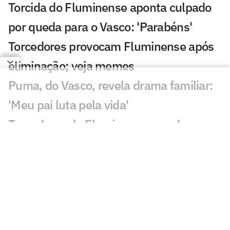
Torcida do Fluminense aponta culpado
por queda para o Vasco: 'Parabéns'
Torcedores provocam Fluminense após
eliminação; veja memes
Puma, do Vasco, revela drama familiar:
'Meu pai luta pela vida'
Torcedores do Fluminense mandam
recado a Zubeldía: 'Constrangedor'
Decisão de Wilton em Fluminense x
Vasco revolta: 'Sem critério'
Decisão da arbitragem em Fortaleza x
Palmeiras choca: 'Claríssimo'