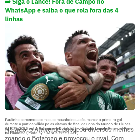
➡️ Siga o Lance! Fora de Campo no
WhatsApp e saiba o que rola fora das 4
linhas
Paulinho comemora com os companheiros após marcar o primeiro gol
durante a partida válida pelas oitavas de final da Copa do Mundo de Clubes
Na web, o Alviverde publicou diversos memes
da FIFA 2025 entre Palmeiras e Botafogo, no Estádio Lincoln Financial Field,
na Filadélfia (Photo by FRANCK FIFE / AFP)
zoando o Botafogo e provocou o rival. Com