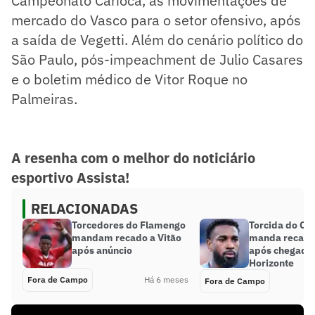
Campeonato Carioca, as movimentações de
mercado do Vasco para o setor ofensivo, após
a saída de Vegetti. Além do cenário político do
São Paulo, pós-impeachment de Julio Casares
e o boletim médico de Vitor Roque no
Palmeiras.
A resenha com o melhor do noticiário
esportivo Assista!
RELACIONADAS
Torcedores do Flamengo
Torcida do Cr
mandam recado a Vitão
manda recado
após anúncio
após chegada
Horizonte
Fora de Campo
Há 6 meses
Fora de Campo