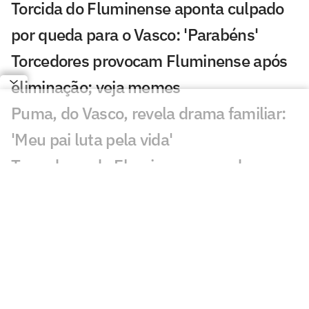
Torcida do Fluminense aponta culpado
por queda para o Vasco: 'Parabéns'
Torcedores provocam Fluminense após
eliminação; veja memes
Puma, do Vasco, revela drama familiar:
'Meu pai luta pela vida'
Torcedores do Fluminense mandam
recado a Zubeldía: 'Constrangedor'
Decisão de Wilton em Fluminense x
Vasco revolta: 'Sem critério'
Decisão da arbitragem em Fortaleza x
Palmeiras choca: 'Claríssimo'