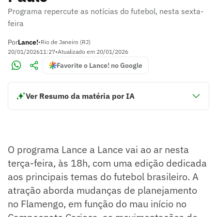
Programa repercute as notícias do futebol, nesta sexta-
feira
Por
Lance!
•
Rio de Janeiro (RJ)
20/01/2026
11:27
•
Atualizado em
20/01/2026
Favorite o Lance! no Google
Ver Resumo da matéria por IA
Lance a Lance desta sexta-feira traz os temas mais quentes
do futebol brasileiro. A negociação de Paquetá e Flamengo
segue firme. No São Paulo, destaque para a grave crise
política. Já no Vasco, a torcida pede pela permanência de
Rayan, que tem proposta do Bournemouth.
O programa Lance a Lance vai ao ar nesta
Resumo supervisionado pelo jornalista!
terça-feira, às 18h, com uma edição dedicada
aos principais temas do futebol brasileiro. A
atração aborda mudanças de planejamento
no Flamengo, em função do mau início no