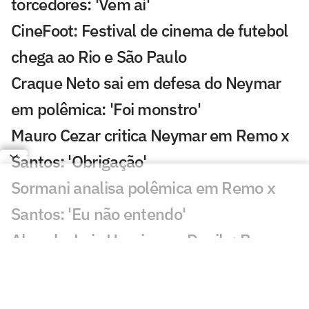
torcedores: 'Vem aí'
CineFoot: Festival de cinema de futebol
chega ao Rio e São Paulo
Craque Neto sai em defesa do Neymar
em polêmica: 'Foi monstro'
Mauro Cezar critica Neymar em Remo x
Santos: 'Obrigação'
Sormani analisa polêmica em Remo x
Santos: 'Eu não entendo'
Almada, Luiz Henrique e Danilo: Braune
é sincero sobre negociações
Patrocinador do Corinthians negocia