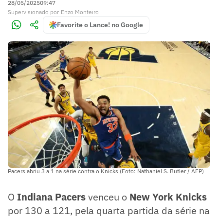
28/05/2025
09:47
Supervisionado
por
Enzo Monteiro
Favorite o Lance! no Google
Pacers abriu 3 a 1 na série contra o Knicks (Foto: Nathaniel S. Butler / AFP)
O
Indiana Pacers
venceu o
New York Knicks
por 130 a 121, pela quarta partida da série na