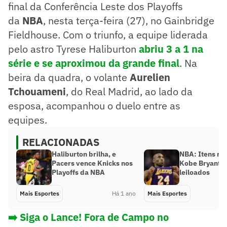
final da Conferência Leste dos Playoffs
da
NBA
, nesta terça-feira (27), no Gainbridge
Fieldhouse. Com o triunfo, a equipe liderada
pelo astro Tyrese Haliburton
abriu 3 a 1 na
série e se aproximou da grande final
. Na
beira da quadra, o volante
Aurelien
Tchouameni
, do Real Madrid, ao lado da
esposa, acompanhou o duelo entre as
equipes.
RELACIONADAS
Haliburton brilha, e
NBA: Itens ra
Pacers vence Knicks nos
Kobe Bryant s
Playoffs da NBA
leiloados
Mais Esportes
Há 1 ano
Mais Esportes
➡️ Siga o Lance! Fora de Campo no