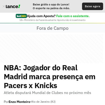
Baixe grátis o app do Lance!
Baixe agora
O esporte na palma da mão.
Ajuda com Aposta?
Fale com o assistente.
18+ Ministério da Fazenda adverte: Aposta não é investimento
Fora de Campo
NBA: Jogador do Real
Madrid marca presença em
Pacers x Knicks
Atleta disputará Mundial de Clubes no próximo mês
Por
Enzo Monteiro
•
Rio de Janeiro (RJ)