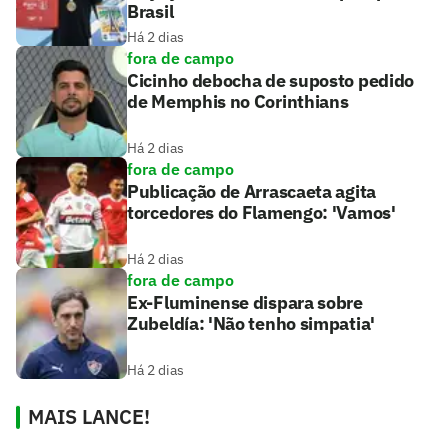
Brasil
Há 2 dias
fora de campo
Cicinho debocha de suposto pedido
de Memphis no Corinthians
Há 2 dias
fora de campo
Publicação de Arrascaeta agita
torcedores do Flamengo: 'Vamos'
Há 2 dias
fora de campo
Ex-Fluminense dispara sobre
Zubeldía: 'Não tenho simpatia'
Há 2 dias
MAIS LANCE!