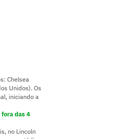
os: Chelsea
dos Unidos). Os
l, iniciando a
 fora das 4
s, no Lincoln