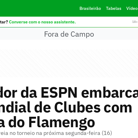
Brasileirão
Tabelas
Vídeo
tar?
Converse com o nosso assistente.
18+ 
Fora de Campo
dor da ESPN embarc
ndial de Clubes com
a do Flamengo
eia no torneio na próxima segunda-feira (16)