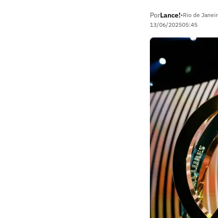
Por
Lance!
•
Rio de Janeir
13/06/2025
05:45