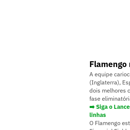
Flamengo 
A equipe carioc
(Inglaterra), E
dois melhores c
fase eliminatóri
➡️ Siga o Lanc
linhas
O Flamengo estr