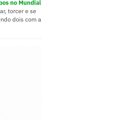
upos no Mundial
, torcer e se
sendo dois com a