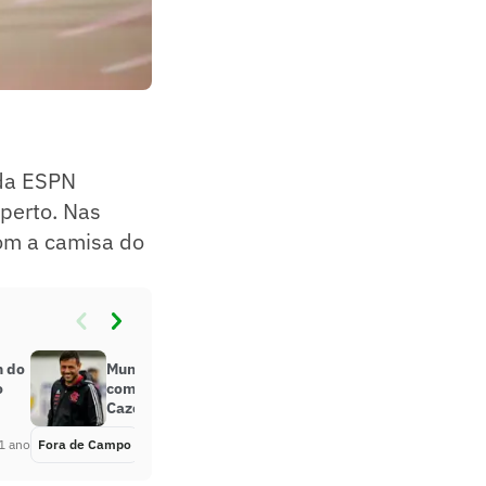
 da ESPN
perto. Nas
com a camisa do
n do
Mundial de Clubes: Diego Alves vai
o
comentar jogos do Flamengo na
CazéTV
1 ano
Fora de Campo
Há 1 ano