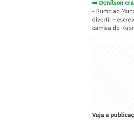
➡️ Denílson cra
- Rumo ao Mund
divertir - escr
camisa do Rubr
Veja a publicaç