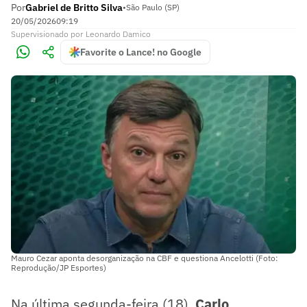
Por
Gabriel de Britto Silva
•
São Paulo (SP)
20/05/2026
09:19
Supervisionado
por
Leonardo Damico
Favorite o Lance! no Google
Mauro Cezar aponta desorganização na CBF e questiona Ancelotti (Foto:
Reprodução/JP Esportes)
Na última segunda-feira (18),
Carlo