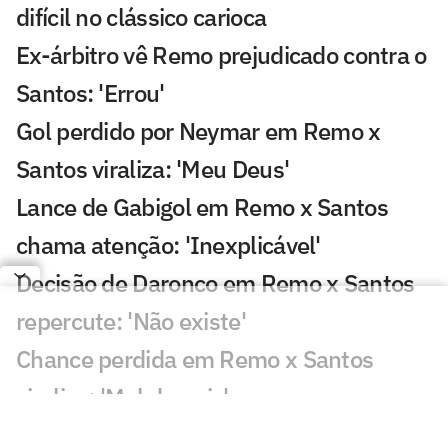
difícil no clássico carioca
Ex-árbitro vê Remo prejudicado contra o
Santos: 'Errou'
Gol perdido por Neymar em Remo x
Santos viraliza: 'Meu Deus'
Lance de Gabigol em Remo x Santos
chama atenção: 'Inexplicável'
Decisão de Daronco em Remo x Santos
repercute: 'Não existe'
Chance perdida em Remo x Santos
viraliza: 'Mal demais'
Decisão de Cuca sobre Neymar em