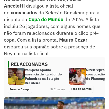
Ancelotti
divulgou a lista oficial
de
convocados
da Seleção Brasileira para a
disputa da
Copa do Mundo
de 2026. A lista
incluiu 26 jogadores, com alguns nomes que
não foram relacionados durante o clico pré-
copa. Com a lista pronta,
Mauro Cezar
disparou sua opinião sobre a presença de
Neymar na lista final.
RELACIONADAS
Vampeta aponta
Rizek reprova
ausência de jogador do
convocação d
Palmeiras na Seleção
do Flamengo: 
Brasileira
Fora de Campo
Fora de Campo
Há 2 meses