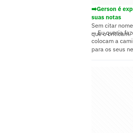
➡️Gerson é exp
suas notas
Sem citar nome
— Eu queria faz
que o criticam.
colocam a cami
para os seus net