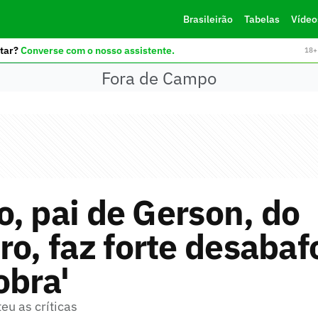
Brasileirão
Tabelas
Vídeo
tar?
Converse com o nosso assistente.
18+ 
Fora de Campo
, pai de Gerson, do
ro, faz forte desabafo
obra'
eu as críticas