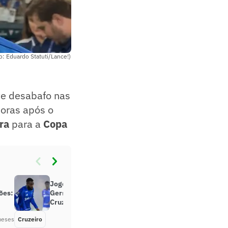
to: Eduardo Statuti/Lance!)
te desabafo nas
horas após o
ira
para a
Copa
Jogo condicionado pela expulsão?
ões:
Gerson reage a empate do
Cruzeiro
meses
Cruzeiro
Há 2 meses