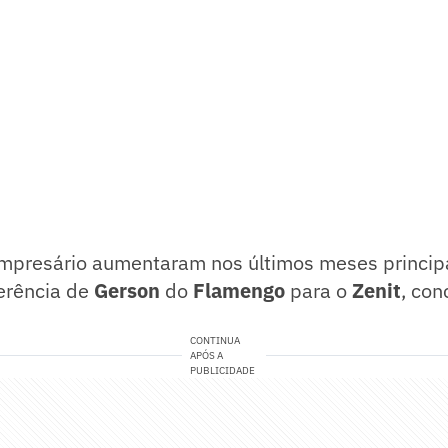
 empresário aumentaram nos últimos meses princi
ferência de
Gerson
do
Flamengo
para o
Zenit
, con
CONTINUA
APÓS A
PUBLICIDADE