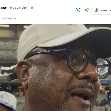
ssoa
•
Rio de Janeiro (RJ)
Favorit
ardo Damico