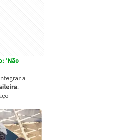
o: 'Não
integrar a
ileira
.
aço