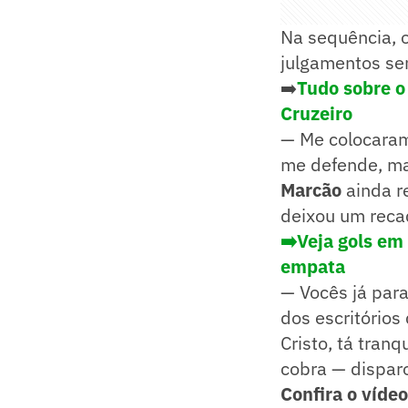
Na sequência, 
julgamentos se
➡️
Tudo sobre o
Cruzeiro
— Me colocaram
me defende, mas
Marcão
ainda r
deixou um reca
➡️Veja gols em 
empata
— Vocês já par
dos escritórios
Cristo, tá tran
cobra — dispar
Confira o vídeo