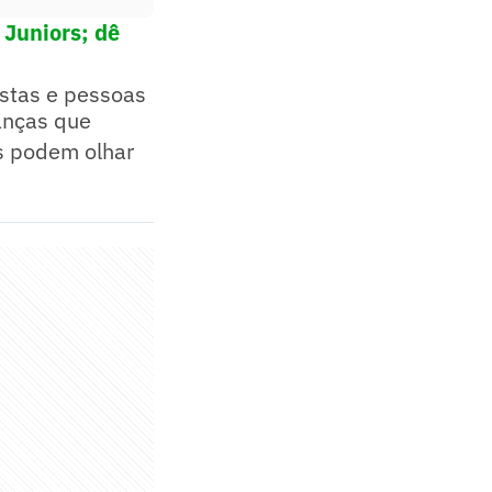
 Juniors; dê
listas e pessoas
anças que
s podem olhar