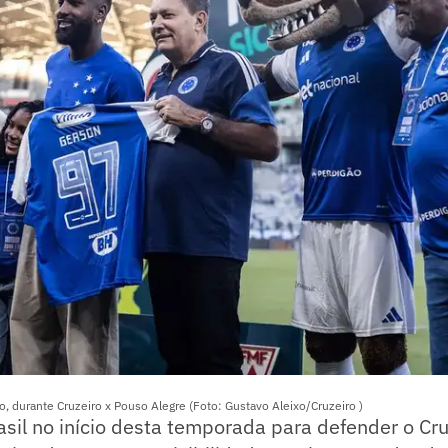
, durante Cruzeiro x Pouso Alegre (Foto: Gustavo Aleixo/Cruzeiro )
asil no início desta temporada para defender o Cru