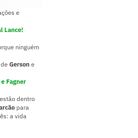
ações e
l Lance!
porque ninguém
a de
Gerson
e
 e Fagner
estão dentro
arcão
para
ês: a vida