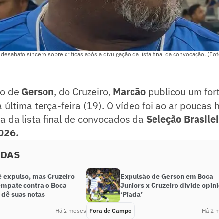
desabafo sincero sobre criticas após a divulgação da lista final da convocação. (Fo
io de
Gerson
, do Cruzeiro,
Marcão
publicou um for
a última terça-feira (19). O vídeo foi ao ar poucas 
ora da lista final de convocados da
Seleção Brasile
026.
ADAS
é expulso, mas Cruzeiro
Expulsão de Gerson em Boca
empate contra o Boca
Juniors x Cruzeiro divide opini
 dê suas notas
‘Piada’
Há 2 meses
Fora de Campo
Há 2 