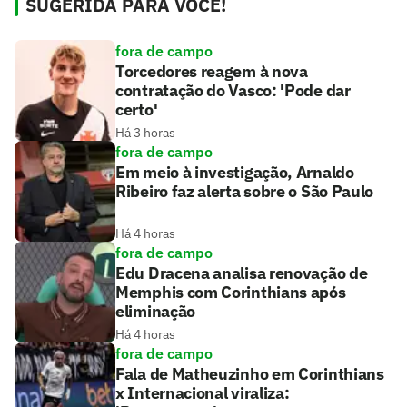
SUGERIDA PARA VOCÊ!
fora de campo
Torcedores reagem à nova
contratação do Vasco: 'Pode dar
certo'
Há 3 horas
fora de campo
Em meio à investigação, Arnaldo
Ribeiro faz alerta sobre o São Paulo
Há 4 horas
fora de campo
Edu Dracena analisa renovação de
Memphis com Corinthians após
eliminação
Há 4 horas
fora de campo
Fala de Matheuzinho em Corinthians
x Internacional viraliza: