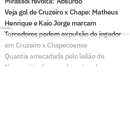
Mirassol revolta: 'Absurdo'
Veja gol de Cruzeiro x Chape: Matheus
Henrique e Kaio Jorge marcam
Torcedores pedem expulsão de jogador
em Cruzeiro x Chapecoense
Quantia arrecadada pelo leilão de
Neymar iguala recorde; veja valor
Bia Zaneratto aparece em episódio da
nova temporada de Ted Lasso
Público decidirá qual partida do
Brasileirão passará na Ge TV
Resposta de Neymar a presidente do