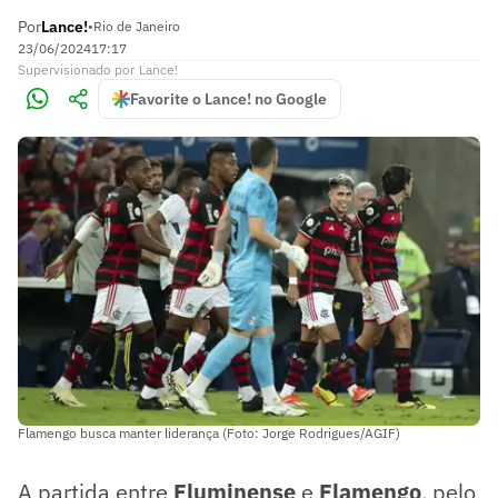
Por
Lance!
•
Rio de Janeiro
23/06/2024
17:17
Supervisionado
por
Lance!
Favorite o Lance! no Google
Flamengo busca manter liderança (Foto: Jorge Rodrigues/AGIF)
A partida entre
Fluminense
e
Flamengo
, pelo