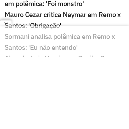
em polêmica: 'Foi monstro'
Mauro Cezar critica Neymar em Remo x
Santos: 'Obrigação'
Sormani analisa polêmica em Remo x
Santos: 'Eu não entendo'
Almada, Luiz Henrique e Danilo: Braune
é sincero sobre negociações
Patrocinador do Corinthians negocia
transmissão de torneio
Goiás comete gafe nas redes sociais em
post para ídolo
Europeus reagem a Estevão em Chelsea