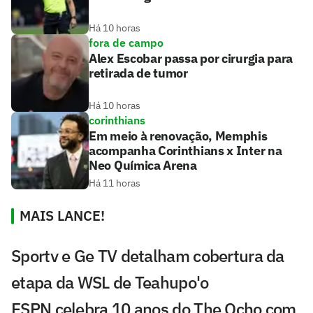
Há 10 horas
fora de campo
Alex Escobar passa por cirurgia para
retirada de tumor
Há 10 horas
corinthians
Em meio à renovação, Memphis
acompanha Corinthians x Inter na
Neo Química Arena
Há 11 horas
MAIS LANCE!
Sportv e Ge TV detalham cobertura da
etapa da WSL de Teahupo'o
ESPN celebra 10 anos do The Ocho com