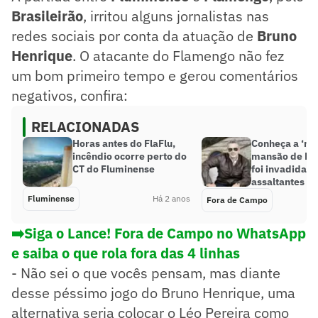
Brasileirão
, irritou alguns jornalistas nas
redes sociais por conta da atuação de
Bruno
Henrique
. O atacante do Flamengo não fez
um bom primeiro tempo e gerou comentários
negativos, confira:
RELACIONADAS
Horas antes do FlaFlu,
Conheça a ‘mi
incêndio ocorre perto do
mansão de Ba
CT do Fluminense
foi invadida p
assaltantes
Fluminense
Há 2 anos
Fora de Campo
➡️Siga o Lance! Fora de Campo no WhatsApp
e saiba o que rola fora das 4 linhas
- Não sei o que vocês pensam, mas diante
desse péssimo jogo do Bruno Henrique, uma
alternativa seria colocar o Léo Pereira como