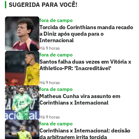
SUGERIDA PARA VOCÊ!
fora de campo
Torcida do Corinthians manda recado
a Diniz após queda para o
Internacional
Há 9 horas
fora de campo
Santos falha duas vezes em Vitória x
Athletico-PR: 'Inacreditável'
Há 9 horas
fora de campo
Matheus Cunha vira assunto em
Corinthians x Internacional
Há 9 horas
fora de campo
Corinthians x Internacional: decisão
da arbitragem irrita torcida