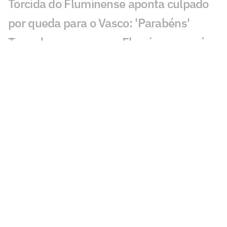
Torcida do Fluminense aponta culpado
por queda para o Vasco: 'Parabéns'
Torcedores provocam Fluminense após
eliminação; veja memes
Puma, do Vasco, revela drama familiar:
'Meu pai luta pela vida'
Torcedores do Fluminense mandam
recado a Zubeldía: 'Constrangedor'
Decisão de Wilton em Fluminense x
Vasco revolta: 'Sem critério'
Decisão da arbitragem em Fortaleza x
Palmeiras choca: 'Claríssimo'