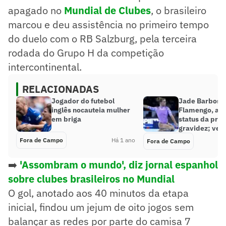
apagado no
Mundial de Clubes
, o brasileiro
marcou e deu assistência no primeiro tempo
do duelo com o RB Salzburg, pela terceira
rodada do Grupo H da competição
intercontinental.
RELACIONADAS
Jogador do futebol
Jade Barbosa,
inglês nocauteia mulher
Flamengo, atu
em briga
status da pri
gravidez; veja
Fora de Campo
Há 1 ano
Fora de Campo
➡️
'Assombram o mundo', diz jornal espanhol
sobre clubes brasileiros no Mundial
O gol, anotado aos 40 minutos da etapa
inicial, findou um jejum de oito jogos sem
balançar as redes por parte do camisa 7