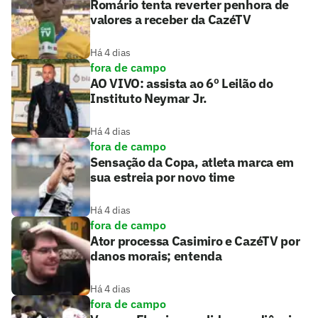
Romário tenta reverter penhora de
valores a receber da CazéTV
Há 4 dias
fora de campo
AO VIVO: assista ao 6º Leilão do
Instituto Neymar Jr.
Há 4 dias
fora de campo
Sensação da Copa, atleta marca em
sua estreia por novo time
Há 4 dias
fora de campo
Ator processa Casimiro e CazéTV por
danos morais; entenda
Há 4 dias
fora de campo