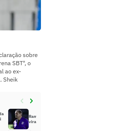
claração sobre
ena SBT", o
l ao ex-
. Sheik
da
Ramón Díaz justifica decisão após
i
virada do Corinthians: ‘uma prova’