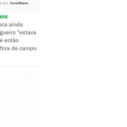
1 ano
Corinthians
Há 1 ano
ans
oca ainda
agueiro "estava
té então
e fora de campo