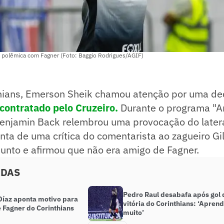
 polêmica com Fagner (Foto: Baggio Rodrigues/AGIF)
thians, Emerson Sheik chamou atenção por uma de
contratado pelo Cruzeiro.
Durante o programa "Ar
enjamin Back relembrou uma provocação do latera
nta de uma crítica do comentarista ao zagueiro Gil
unto e afirmou que não era amigo de Fagner.
ADAS
Pedro Raul desabafa após gol 
íaz aponta motivo para
vitória do Corinthians: ‘Aprend
 Fagner do Corinthians
muito’