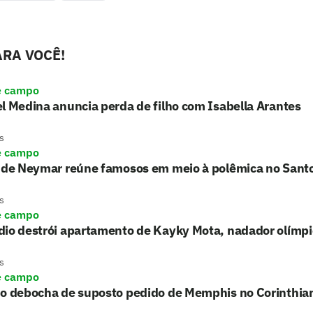
RA VOCÊ!
e campo
l Medina anuncia perda de filho com Isabella Arantes
s
e campo
o de Neymar reúne famosos em meio à polêmica no Sant
s
e campo
io destrói apartamento de Kayky Mota, nadador olímpic
s
e campo
ho debocha de suposto pedido de Memphis no Corinthia