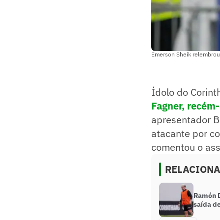
Emerson Sheik relembrou
Ídolo do Corin
Fagner, recém-
apresentador B
atacante por co
comentou o ass
RELACION
Ramón D
saída de