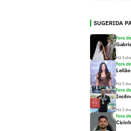
SUGERIDA PA
fora d
Gabrie
Há 3 dia
fora d
Leilã
Há 3 dia
fora d
Incênd
Há 3 dia
fora d
Cicin