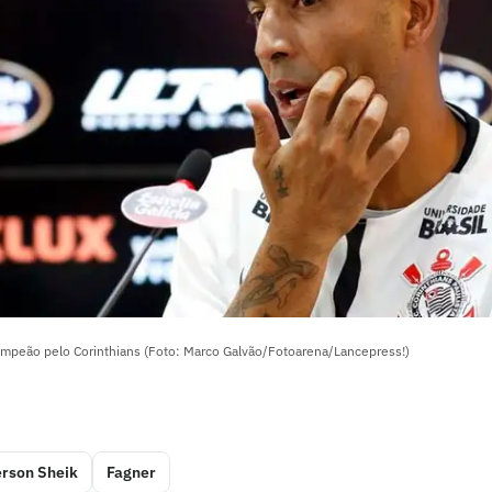
ampeão pelo Corinthians (Foto: Marco Galvão/Fotoarena/Lancepress!)
rson Sheik
Fagner