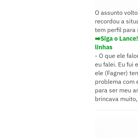
O assunto volto
recordou a situ
tem perfil para
➡️Siga o Lance
linhas
- O que ele fa
eu falei. Eu fu
ele (Fagner) te
problema com el
para ser meu a
brincava muito,