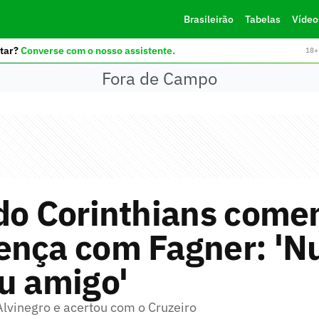
Brasileirão
Tabelas
Vídeo
tar?
Converse com o nosso assistente.
18+ 
Fora de Campo
do Corinthians come
ença com Fagner: 'N
u amigo'
Alvinegro e acertou com o Cruzeiro