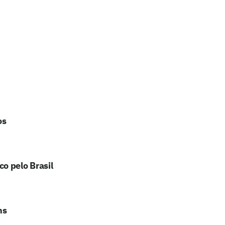
os
o pelo Brasil
ns