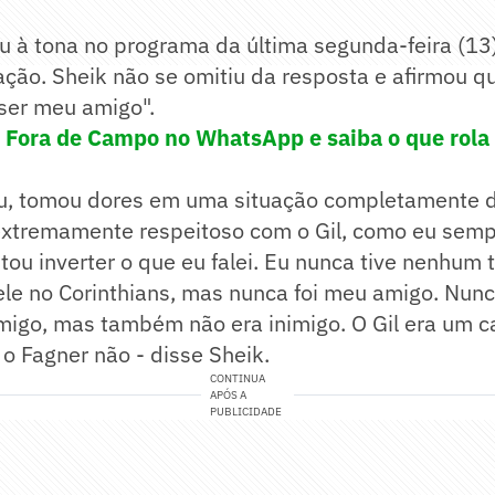
u à tona no programa da última segunda-feira (13
ação. Sheik não se omitiu da resposta e afirmou q
 ser meu amigo".
! Fora de Campo no WhatsApp e saiba o que rola 
lou, tomou dores em uma situação completamente d
i extremamente respeitoso com o Gil, como eu sempr
ntou inverter o que eu falei. Eu nunca tive nenhum 
e no Corinthians, mas nunca foi meu amigo. Nunca
migo, mas também não era inimigo. O Gil era um c
 o Fagner não - disse Sheik.
CONTINUA
APÓS A
PUBLICIDADE