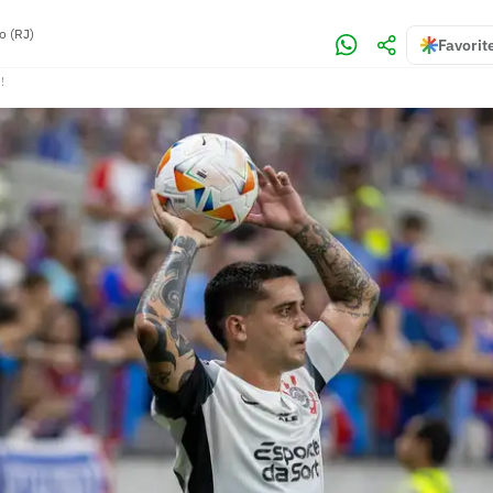
o (RJ)
Favorit
!