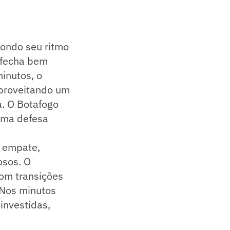
pondo seu ritmo
e fecha bem
inutos, o
aproveitando um
a. O Botafogo
 uma defesa
o empate,
osos. O
com transições
 Nos minutos
 investidas,