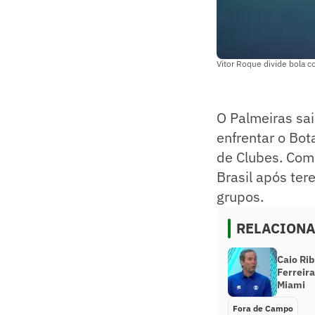
Vitor Roque divide bola co
O Palmeiras sai
enfrentar o Bot
de Clubes. Com 
Brasil após ter
grupos.
RELACION
Caio Rib
Ferreir
Miami
Fora de Campo