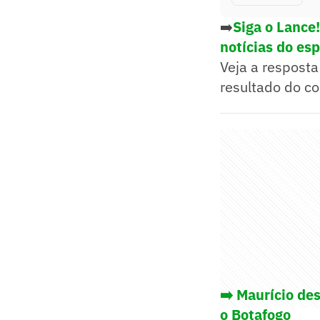
➡️
Siga o Lance
notícias do es
Veja a resposta 
resultado do co
➡️ Maurício des
o Botafogo