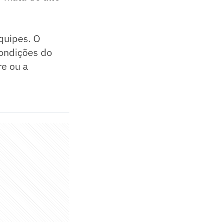
quipes. O
condições do
re ou a