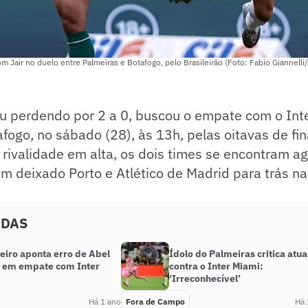
m Jair no duelo entre Palmeiras e Botafogo, pelo Brasileirão (Foto: Fabio Giannelli
u perdendo por 2 a 0, buscou o empate com o Inte
afogo, no sábado (28), às 13h, pelas oitavas de fi
rivalidade em alta, os dois times se encontram ag
em deixado Porto e Atlético de Madrid para trás na
ADAS
eiro aponta erro de Abel
Ídolo do Palmeiras critica atu
a em empate com Inter
contra o Inter Miami:
‘Irreconhecível’
Há 1 ano
Fora de Campo
Há 