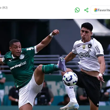
o (RJ)
Favorit