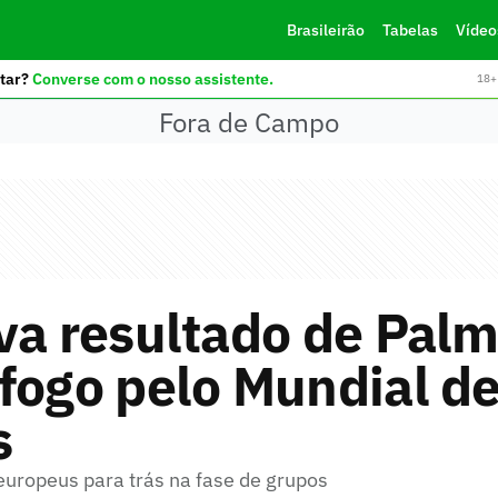
Brasileirão
Tabelas
Vídeo
tar?
Converse com o nosso assistente.
18+ 
Fora de Campo
va resultado de Palm
fogo pelo Mundial d
s
uropeus para trás na fase de grupos