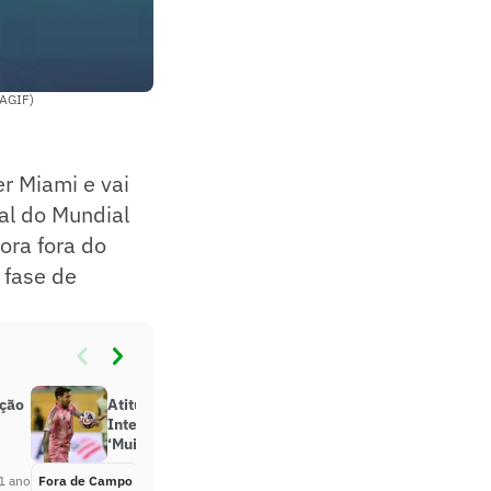
/AGIF)
r Miami e vai
nal do Mundial
ora fora do
 fase de
ação
Atitude de Messi com Estêvão em
Inter Miami x Palmeiras repercute:
‘Muito humilde’
1 ano
Fora de Campo
Há 1 ano