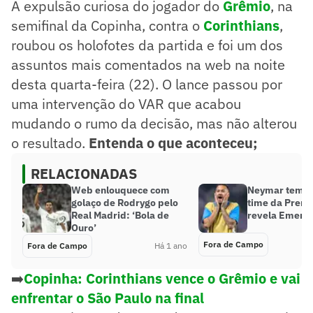
A expulsão curiosa do jogador do
Grêmio
, na
semifinal da Copinha, contra o
Corinthians
,
roubou os holofotes da partida e foi um dos
assuntos mais comentados na web na noite
desta quarta-feira (22). O lance passou por
uma intervenção do VAR que acabou
mudando o rumo da decisão, mas não alterou
o resultado.
Entenda o que aconteceu;
RELACIONADAS
Web enlouquece com
Neymar tem p
golaço de Rodrygo pelo
time da Premi
Real Madrid: ‘Bola de
revela Emerso
Ouro’
Fora de Campo
Fora de Campo
Há 1 ano
➡️
Copinha: Corinthians vence o Grêmio e vai
enfrentar o São Paulo na final