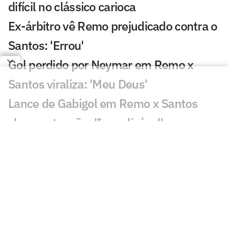
difícil no clássico carioca
Ex-árbitro vê Remo prejudicado contra o
Santos: 'Errou'
Gol perdido por Neymar em Remo x
Santos viraliza: 'Meu Deus'
Lance de Gabigol em Remo x Santos
chama atenção: 'Inexplicável'
Decisão de Daronco em Remo x Santos
repercute: 'Não existe'
Chance perdida em Remo x Santos
viraliza: 'Mal demais'
Decisão de Cuca sobre Neymar em