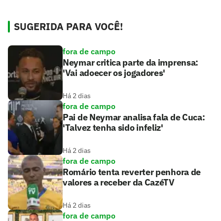
SUGERIDA PARA VOCÊ!
fora de campo
Neymar critica parte da imprensa:
'Vai adoecer os jogadores'
Há 2 dias
fora de campo
Pai de Neymar analisa fala de Cuca:
'Talvez tenha sido infeliz'
Há 2 dias
fora de campo
Romário tenta reverter penhora de
valores a receber da CazéTV
Há 2 dias
fora de campo