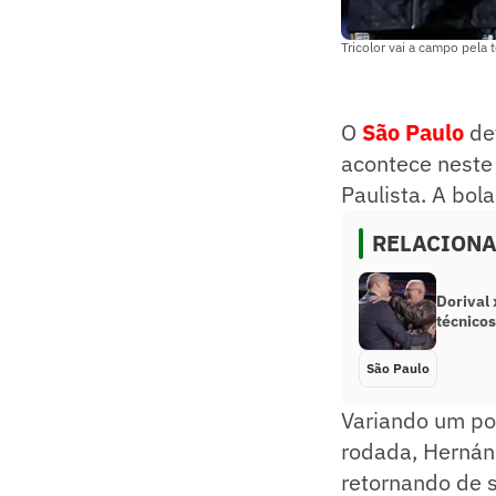
Tricolor vai a campo pela
O
São Paulo
de
acontece neste
Paulista. A bol
RELACION
Dorival 
técnico
São Paulo
Variando um po
rodada, Hernán
retornando de s