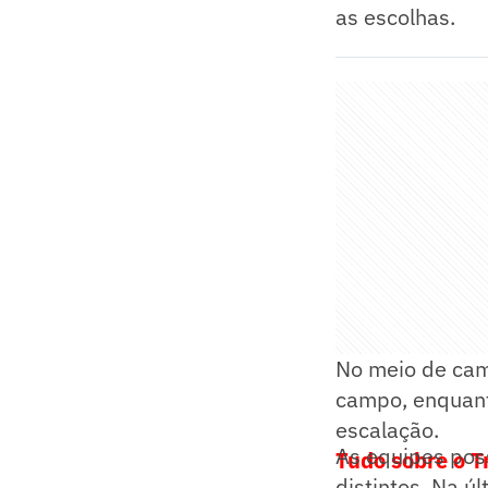
as escolhas.
No meio de cam
campo, enquant
escalação.
As equipes po
Tudo sobre o T
distintos. Na ú