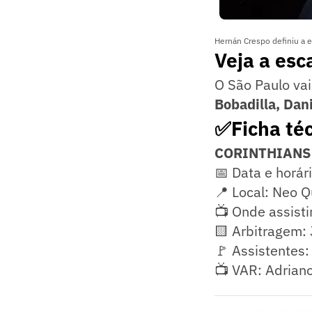
Hernán Crespo definiu a 
Veja a esc
O São Paulo va
Bobadilla, Dan
✅Ficha té
CORINTHIANS 
📅 Data e horár
📍 Local: Neo 
📺 Onde assisti
🟨 Arbitragem: 
🚩 Assistentes:
📺 VAR: Adriano