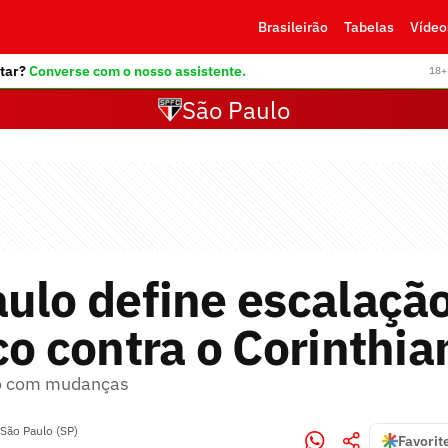
Brasileirão
Tabelas
Vídeo
tar?
Converse com o nosso assistente.
18+ 
São Paulo
ulo define escalaçã
co contra o Corinthia
o com mudanças
São Paulo (SP)
Favorit