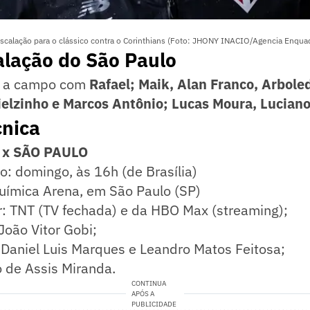
escalação para o clássico contra o Corinthians (Foto: JHONY INACIO/Agencia Enqua
alação do São Paulo
i a campo com
Rafael; Maik, Alan Franco, Arbole
ielzinho e Marcos Antônio; Lucas Moura, Luciano
cnica
x SÃO PAULO
io: domingo, às 16h (de Brasília)
Química Arena, em São Paulo (SP)
r: TNT (TV fechada) e da HBO Max (streaming);
João Vitor Gobi;
 Daniel Luis Marques e Leandro Matos Feitosa;
 de Assis Miranda.
CONTINUA
APÓS A
PUBLICIDADE