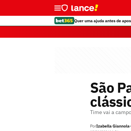
Quer uma ajuda antes de apos
São Pa
clássi
Time vai a camp
Por
Izabella Giannola
•