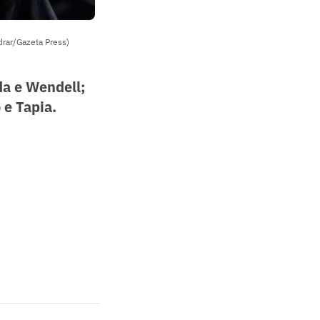
drar/Gazeta Press)
da e Wendell;
 e Tapia.