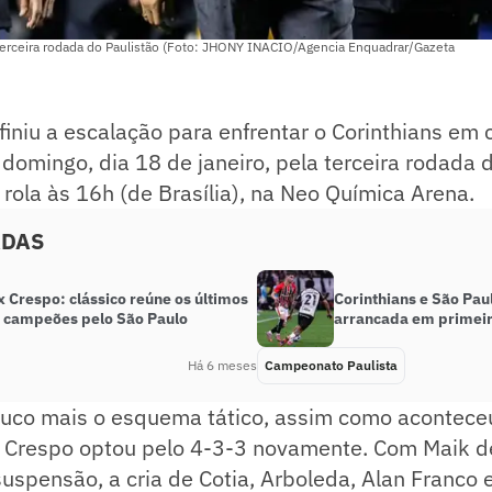
 terceira rodada do Paulistão (Foto: JHONY INACIO/Agencia Enquadrar/Gazeta
finiu a escalação para enfrentar o Corinthians em 
 domingo, dia 18 de janeiro, pela terceira rodad
a rola às 16h (de Brasília), na Neo Química Arena.
ADAS
x Crespo: clássico reúne os últimos
Corinthians e São Pa
s campeões pelo São Paulo
arrancada em primeir
Há 6 meses
Campeonato Paulista
uco mais o esquema tático, assim como aconteceu
 Crespo optou pelo 4-3-3 novamente. Com Maik de
uspensão, a cria de Cotia, Arboleda, Alan Franco