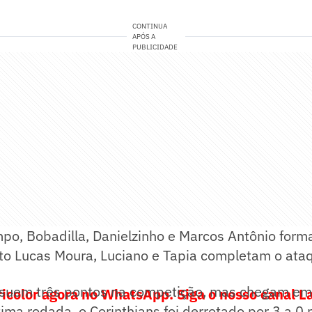
CONTINUA
APÓS A
PUBLICIDADE
po, Bobadilla, Danielzinho e Marcos Antônio for
o Lucas Moura, Luciano e Tapia completam o ata
ssuem três pontos na competição, mas chegam e
ricolor agora no WhatsApp. Siga o nosso canal L
ltima rodada, o Corinthians foi derrotado por 3 a 0 