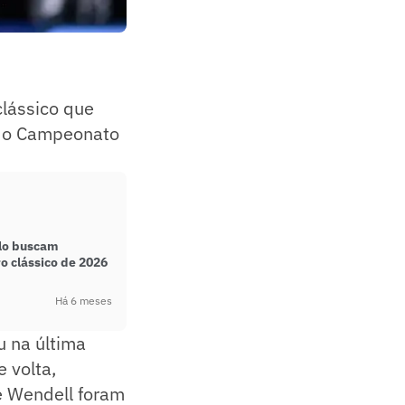
clássico que
a do Campeonato
ulo buscam
o clássico de 2026
Há 6 meses
 na última
 volta,
 e Wendell foram