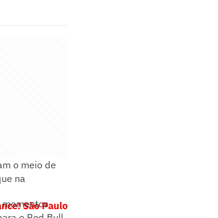
mam o meio de
que na
m momentos
ance! São Paulo
para o Red Bull