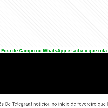
! Fora de Campo no WhatsApp e saiba o que rola 
o
ês De Telegraaf noticiou no início de fevereiro que