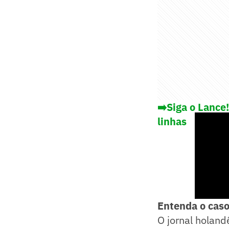
➡️Siga o Lance
linhas
Entenda o cas
O jornal holand