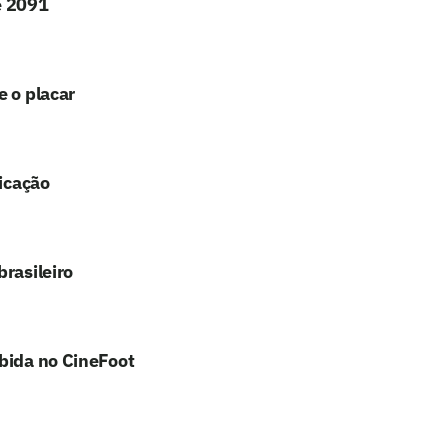
é 2091
e o placar
ficação
rasileiro
ibida no CineFoot