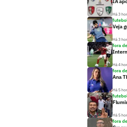
IA ap
Há 3 ho
futebo
Veja g
Há 3 ho
fora d
Intern
Há 4 ho
fora d
Ana Th
Há 5 ho
futebo
Flumin
Há 5 ho
fora d