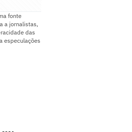
ma fonte
a jornalistas,
eracidade das
ia especulações