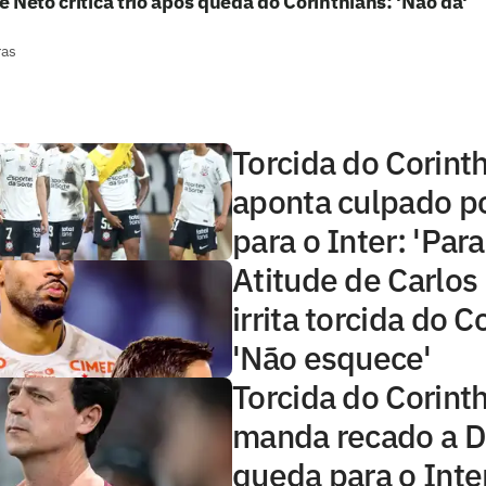
 Neto critica trio após queda do Corinthians: 'Não dá'
ras
Torcida do Corint
aponta culpado p
para o Inter: 'Par
Atitude de Carlos
irrita torcida do C
'Não esquece'
Torcida do Corint
manda recado a D
queda para o Inte