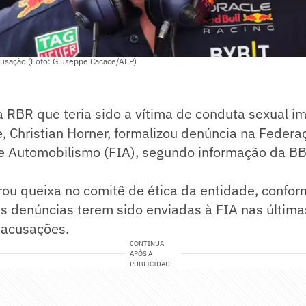
acusação (Foto: Giuseppe Cacace/AFP)
a RBR que teria sido a vítima de conduta sexual i
, Christian Horner, formalizou denúncia na Federa
de Automobilismo (FIA), segundo informação da B
rou queixa no comitê de ética da entidade, confo
as denúncias terem sido enviadas à FIA nas últim
 acusações.
CONTINUA
APÓS A
PUBLICIDADE