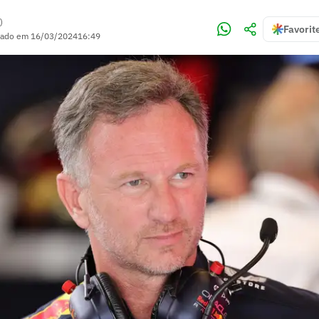
)
Favorit
zado em
16/03/2024
16:49