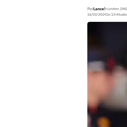
Por
Lance!
•
Londres (ING
16/03/2024
16:13
•
Atuali