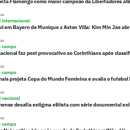
onta Flamengo como maior campeão da Libertadores at
ras
l internacional
ol em Bayern de Munique x Aston Villa: Kim Min Jae abr
ras
e campo
acional faz post provocativo ao Corinthians após classi
ras
e campo
aís projeta Copa do Mundo Feminina e avalia o futebol b
ras
l nacional
ense desafia estigma elitista com série documental ex
ras
e campo