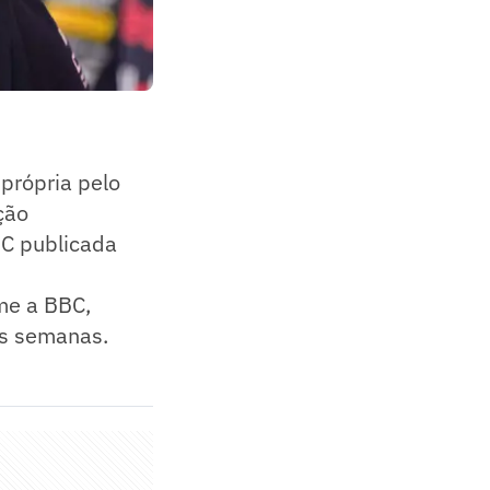
mprópria pelo
ção
BC publicada
rme a BBC,
as semanas.