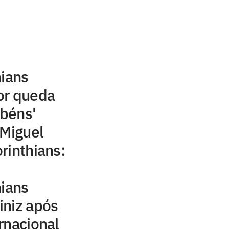
hians
or queda
abéns'
 Miguel
orinthians:
hians
iniz após
rnacional