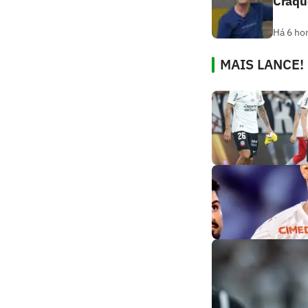
Craque
Há 6 ho
MAIS LANCE!