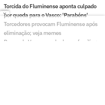
Torcida do Fluminense aponta culpado
por queda para o Vasco: 'Parabéns'
Torcedores provocam Fluminense após
eliminação; veja memes
Puma, do Vasco, revela drama familiar:
'Meu pai luta pela vida'
Torcedores do Fluminense mandam
recado a Zubeldía: 'Constrangedor'
Decisão de Wilton em Fluminense x
Vasco revolta: 'Sem critério'
Decisão da arbitragem em Fortaleza x
Palmeiras choca: 'Claríssimo'