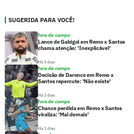
SUGERIDA PARA VOCÊ!
fora de campo
Lance de Gabigol em Remo x Santos
chama atenção: 'Inexplicável'
Há 3 dias
fora de campo
Decisão de Daronco em Remo x
Santos repercute: 'Não existe'
Há 3 dias
fora de campo
Chance perdida em Remo x Santos
viraliza: 'Mal demais'
Há 3 dias