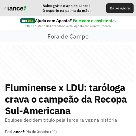
Baixe grátis o app do Lance!
Baixe agora
O esporte na palma da mão.
Ajuda com Aposta?
Fale com o assistente.
18+ Ministério da Fazenda adverte: Aposta não é investimento
Fora de Campo
Fluminense x LDU: taróloga
crava o campeão da Recopa
Sul-Americana
Equipes decidem título pela terceira vez na história
Por
Lance!
•
Rio de Janeiro (RJ)