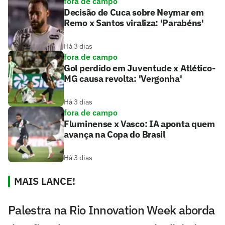
fora de campo
Decisão de Cuca sobre Neymar em
Remo x Santos viraliza: 'Parabéns'
Há 3 dias
fora de campo
Gol perdido em Juventude x Atlético-
MG causa revolta: 'Vergonha'
Há 3 dias
fora de campo
Fluminense x Vasco: IA aponta quem
avança na Copa do Brasil
Há 3 dias
MAIS LANCE!
Palestra na Rio Innovation Week aborda