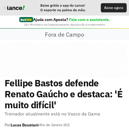
Baixe grátis o app do Lance!
Baixe agora
O esporte na palma da mão.
Ajuda com Aposta?
Fale com o assistente.
18+ Ministério da Fazenda adverte: Aposta não é investimento
Fora de Campo
Fellipe Bastos defende
Renato Gaúcho e destaca: 'É
muito difícil'
Treinador atualmente está no Vasco da Gama
Por
Lucas Boustani
•
Rio de Janeiro (RJ)