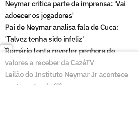
Neymar critica parte da imprensa: 'Vai
adoecer os jogadores'
Pai de Neymar analisa fala de Cuca:
'Talvez tenha sido infeliz'
Romário tenta reverter penhora de
valores a receber da CazéTV
Leilão do Instituto Neymar Jr acontece
nesta segunda (3)
Sensação da Copa, atleta marca em sua
estreia por novo time
Ator processa Casimiro e CazéTV por
danos morais; entenda