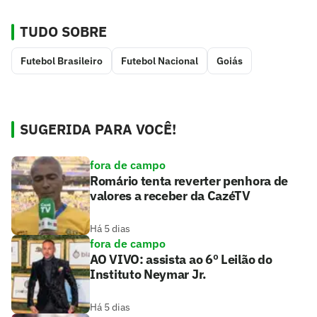
TUDO SOBRE
Futebol Brasileiro
Futebol Nacional
Goiás
SUGERIDA PARA VOCÊ!
fora de campo
Romário tenta reverter penhora de
valores a receber da CazéTV
Há 5 dias
fora de campo
AO VIVO: assista ao 6º Leilão do
Instituto Neymar Jr.
Há 5 dias