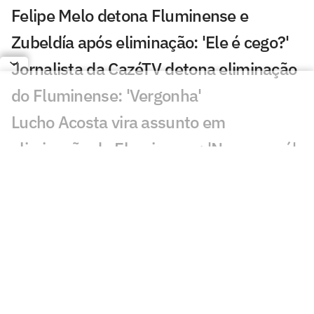
Felipe Melo detona Fluminense e
Zubeldía após eliminação: 'Ele é cego?'
Jornalista da CazéTV detona eliminação
do Fluminense: 'Vergonha'
Lucho Acosta vira assunto em
eliminação do Fluminense: 'Nunca será'
Torcida do Flamengo reage a
contratação de Almada no River:
'Maluco'
Atitude de Zubeldía em Fluminense x
Vasco viraliza: 'Incrédulo'
Filho de Gustavo Simões, do Ypiranga