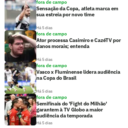
fora de campo
Sensação da Copa, atleta marca em
sua estreia por novo time
Há 5 dias
fora de campo
Ator processa Casimiro e CazéTV por
danos morais; entenda
Há 5 dias
fora de campo
Vasco x Fluminense lidera audiência
na Copa do Brasil
Há 5 dias
fora de campo
Semifinais do 'Fight do Milhão'
garantem à TV Globo a maior
audiência da temporada
Há 5 dias