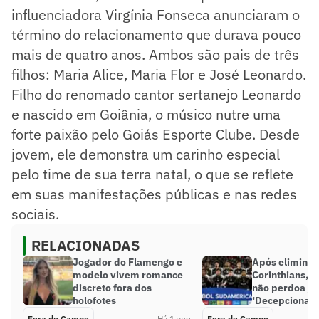
influenciadora Virgínia Fonseca anunciaram o
término do relacionamento que durava pouco
mais de quatro anos. Ambos são pais de três
filhos: Maria Alice, Maria Flor e José Leonardo.
Filho do renomado cantor sertanejo Leonardo
e nascido em Goiânia, o músico nutre uma
forte paixão pelo Goiás Esporte Clube. Desde
jovem, ele demonstra um carinho especial
pelo time de sua terra natal, o que se reflete
em suas manifestações públicas e nas redes
sociais.
RELACIONADAS
Jogador do Flamengo e
Após eliminaç
modelo vivem romance
Corinthians, jo
discreto fora dos
não perdoa jo
holofotes
‘Decepcionant
Fora de Campo
Há 1 ano
Fora de Campo