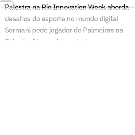
Palestra na Rio Innovation Week aborda
desafios do esporte no mundo digital
Sormani pede jogador do Palmeiras na
Seleção: 'Vamos lamentar'
Diego avalia possível chegada de
Almada ao Flamengo: 'Excelente'
Maestro Júnior critica José Boto, do
Flamengo: 'Quero ver resultados'
Gabriel Medina anuncia perda de filho
com Isabella Arantes
Leilão de Neymar reúne famosos em
meio à polêmica no Santos