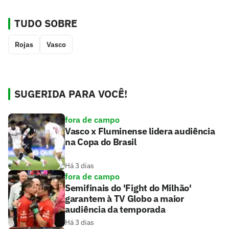
TUDO SOBRE
Rojas
Vasco
SUGERIDA PARA VOCÊ!
fora de campo
Vasco x Fluminense lidera audiência
na Copa do Brasil
Há 3 dias
fora de campo
Semifinais do 'Fight do Milhão'
garantem à TV Globo a maior
audiência da temporada
Há 3 dias