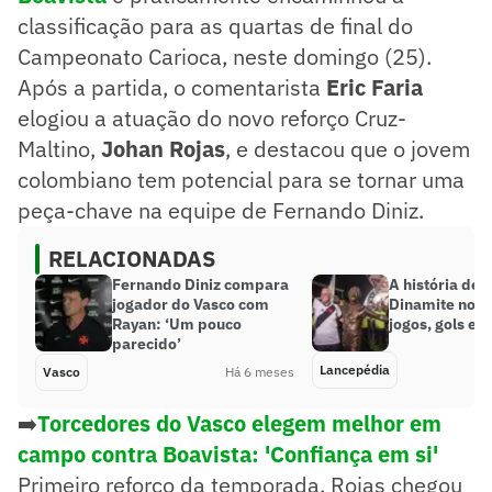
classificação para as quartas de final do
Campeonato Carioca, neste domingo (25).
Após a partida, o comentarista
Eric Faria
elogiou a atuação do novo reforço Cruz-
Maltino,
Johan Rojas
, e destacou que o jovem
colombiano tem potencial para se tornar uma
peça-chave na equipe de Fernando Diniz.
RELACIONADAS
Fernando Diniz compara
A história de 
jogador do Vasco com
Dinamite no V
Rayan: ‘Um pouco
jogos, gols e e
parecido’
Lancepédia
Vasco
Há 6 meses
➡️
Torcedores do Vasco elegem melhor em
campo contra Boavista: 'Confiança em si'
Primeiro reforço da temporada, Rojas chegou