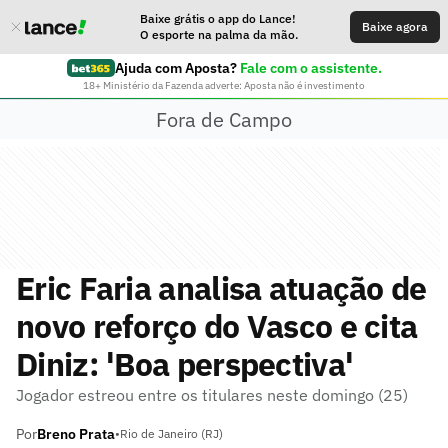
Baixe grátis o app do Lance!
Baixe agora
O esporte na palma da mão.
Ajuda com Aposta?
Fale com o assistente.
18+ Ministério da Fazenda adverte: Aposta não é investimento
Fora de Campo
Eric Faria analisa atuação de
novo reforço do Vasco e cita
Diniz: 'Boa perspectiva'
Jogador estreou entre os titulares neste domingo (25)
Por
Breno Prata
•
Rio de Janeiro (RJ)