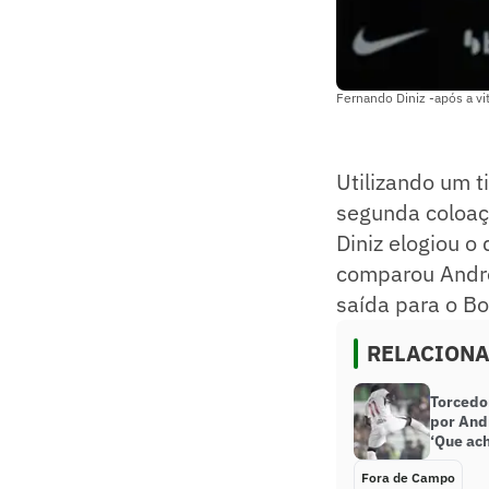
Fernando Diniz -após a vi
Utilizando um t
segunda coloaç
Diniz elogiou o
comparou Andr
saída para o B
RELACION
Torcedo
por And
‘Que ac
Fora de Campo