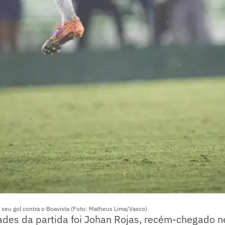
eu gol contra o Boavista (Foto: Matheus Lima/Vasco)
des da partida foi Johan Rojas, recém-chegado ne