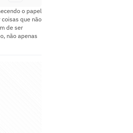
hecendo o papel
r coisas que não
ém de ser
po, não apenas