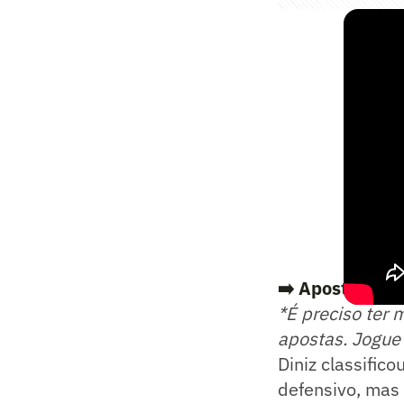
➡️ Aposte na pa
*É preciso ter 
apostas. Jogue
Diniz classific
defensivo, mas 