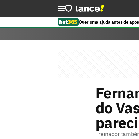
Quer uma ajuda antes de apos
Ferna
do Va
pareci
Treinador também