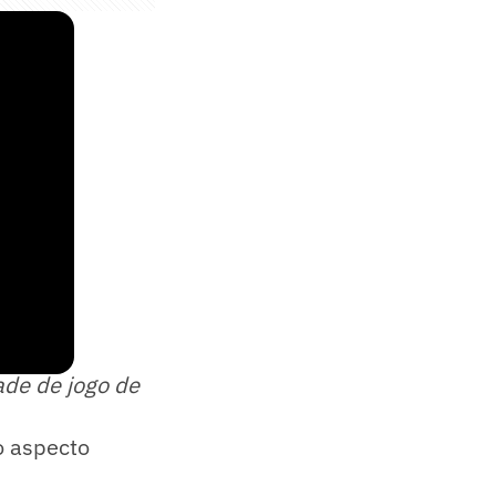
eiro
!
ade de jogo de
o aspecto