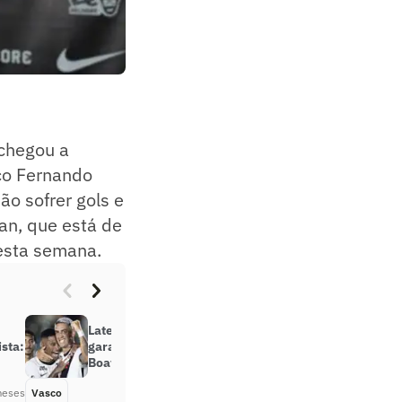
chegou a
ico Fernando
ão sofrer gols e
an, que está de
nesta semana.
Lateral vive noite de artilheiro e
sta:
garante vitória do Vasco sobre o
Boavista
meses
Vasco
Há 6 meses