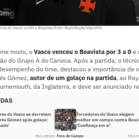
tória do Vasco contra o Boavista (Foto: Reprodução/VascoTV)
ime misto, o
Vasco venceu o Boavista por 3 a 0
e 
ão do Grupo A do Carioca. Após a partida, o técn
 desempenho do time, destacou a importância de n
és Gómez,
autor de um golaço na partida
, ao Ray
ournemouth, da Inglaterra, e deve ser anunciado 
ADAS
res do Vasco se derretem
Torcedores do Vasco elegem
rés Gómez após golaço:
melhor em campo contra Boavi
hado’
‘Confiança em si’
Há 6 meses
Fora de Campo
Há 6 