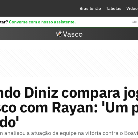
Brasileirão
Tabelas
Vídeo
tar?
Converse com o nosso assistente.
18+ 
Vasco
ndo Diniz compara j
sco com Rayan: 'Um 
do'
 analisou a atuação da equipe na vitória contra o Boav