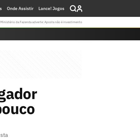
s
Onde Assistir
Lance! Jogos
Ministério da Fazenda adverte: Aposta não é investimento
ogador
pouco
ista