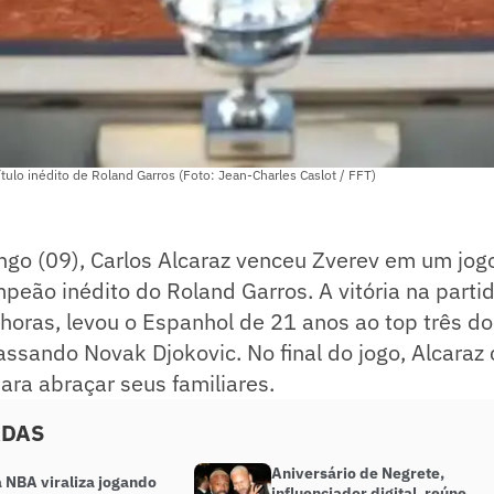
ítulo inédito de Roland Garros (Foto: Jean-Charles Caslot / FFT)
go (09), Carlos Alcaraz venceu Zverev em um jogo
peão inédito do Roland Garros. A vitória na parti
horas, levou o Espanhol de 21 anos ao top três do
assando Novak Djokovic. No final do jogo, Alcaraz 
ra abraçar seus familiares.
ADAS
Aniversário de Negrete,
a NBA viraliza jogando
influenciador digital, reúne