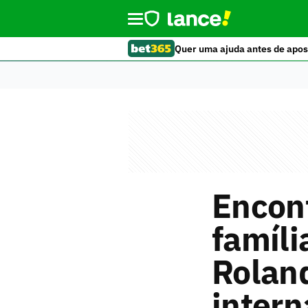
Quer uma ajuda antes de apos
Encont
famíli
Rolan
intern