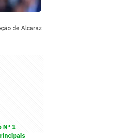
moção de Alcaraz
o Nº 1
rincipais