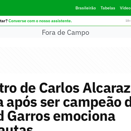
Brasileirão
Tabelas
Vídeo
tar?
Converse com o nosso assistente.
18+ 
Fora de Campo
ro de Carlos Alcara
a após ser campeão 
d Garros emociona
autas