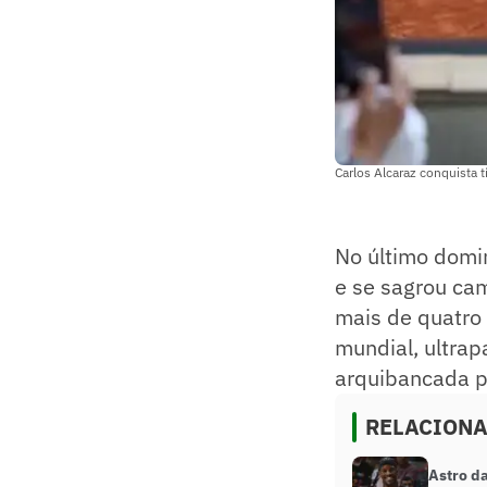
Carlos Alcaraz conquista t
No último domin
e se sagrou cam
mais de quatro 
mundial, ultrap
arquibancada pa
RELACION
Astro d