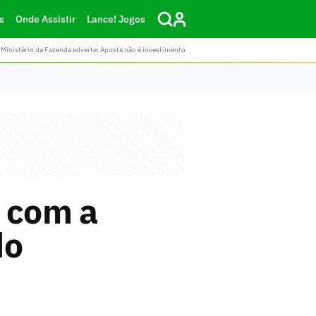
s
Onde Assistir
Lance! Jogos
Ministério da Fazenda adverte: Aposta não é investimento
z com a
do