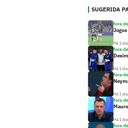
SUGERIDA PA
fora d
Jogos
Há 1 dia
fora d
Desim
Há 1 dia
fora d
Neymar
Há 1 dia
fora d
Mauro 
Há 1 dia
fora d