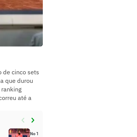
 de cinco sets
da que durou
 ranking
correu até a
No The Noite, Rodinei conta