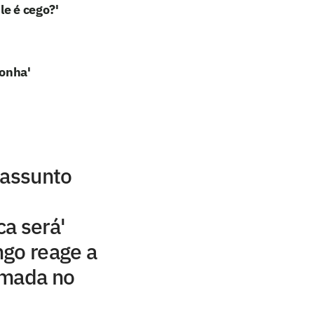
le é cego?'
gonha'
 assunto
a será'
ngo reage a
lmada no