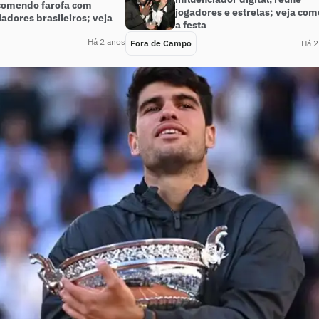
 comendo farofa com
jogadores e estrelas; veja como
iadores brasileiros; veja
a festa
Há 2 anos
Fora de Campo
Há 2