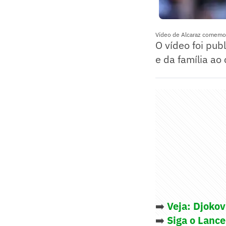
Vídeo de Alcaraz comemora
O vídeo foi pub
e da família ao
➡️
Veja: Djokov
➡️
Siga o Lanc