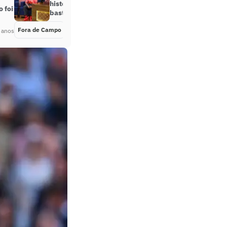
histórias da época de Flamengo e
 foi
bastidores de título do Olympiacos
Fora de Campo
Há 2 anos
 anos