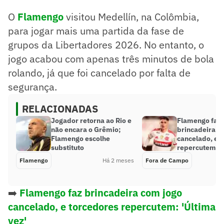
O
Flamengo
visitou Medellín, na Colômbia,
para jogar mais uma partida da fase de
grupos da Libertadores 2026. No entanto, o
jogo acabou com apenas três minutos de bola
rolando, já que foi cancelado por falta de
segurança.
RELACIONADAS
Jogador retorna ao Rio e
Flamengo faz
não encara o Grêmio;
brincadeira c
Flamengo escolhe
cancelado, e 
substituto
repercutem: ‘
Flamengo
Há 2 meses
Fora de Campo
➡️
Flamengo faz brincadeira com jogo
cancelado, e torcedores repercutem: 'Última
vez'