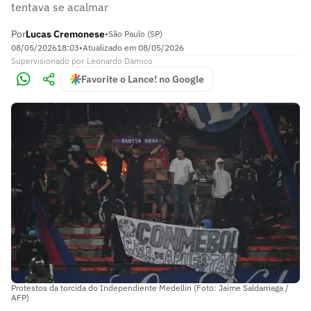
tentava se acalmar
Por
Lucas Cremonese
•
São Paulo (SP)
08/05/2026
18:03
•
Atualizado em
08/05/2026
Supervisionado
por
Leonardo Damico
Favorite o Lance! no Google
Protestos da torcida do Independiente Medellín (Foto: Jaime Saldarriaga /
AFP)