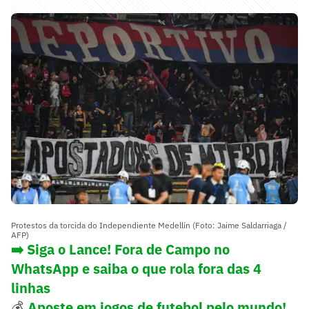
Protestos da torcida do Independiente Medellín (Foto: Jaime Saldarriaga /
AFP)
➡️ Siga o Lance! Fora de Campo no
WhatsApp e saiba o que rola fora das 4
linhas
💰
Aposte em jogos de futebol pelo mundo!