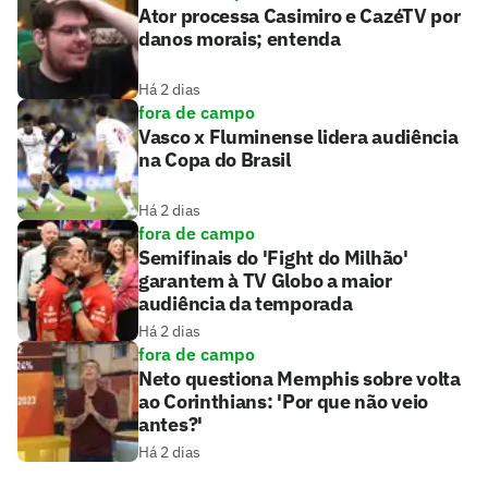
Ator processa Casimiro e CazéTV por
danos morais; entenda
Há 2 dias
fora de campo
Vasco x Fluminense lidera audiência
na Copa do Brasil
Há 2 dias
fora de campo
Semifinais do 'Fight do Milhão'
garantem à TV Globo a maior
audiência da temporada
Há 2 dias
fora de campo
Neto questiona Memphis sobre volta
ao Corinthians: 'Por que não veio
antes?'
Há 2 dias