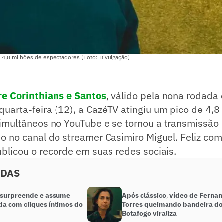
 4,8 milhões de espectadores (Foto: Divulgação)
re Corinthians e Santos
, válido pela nona rodad
 quarta-feira (12), a CazéTV atingiu um pico de 4,8
imultâneos no YouTube e se tornou a transmissão
o no canal do streamer Casimiro Miguel. Feliz com
ublicou o recorde em suas redes sociais.
ADAS
 surpreende e assume
Após clássico, vídeo de Ferna
a com cliques íntimos do
Torres queimando bandeira d
Botafogo viraliza