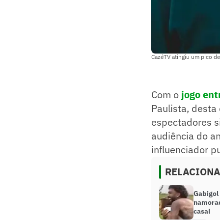
CazéTV atingiu um pico de
Com o
jogo ent
Paulista, desta
espectadores s
audiência do an
influenciador p
RELACION
Gabigol
namorad
casal