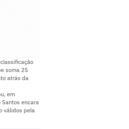
classificação
ipe soma 25
to atrás da
bu, em
o Santos encara
o válidos pela