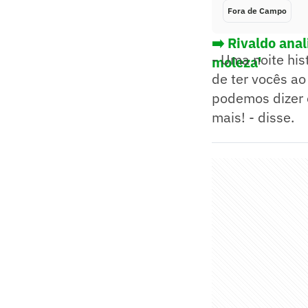
Fora de Campo
➡️ Rivaldo ana
- Uma noite his
moleza'
de ter vocês ao
podemos dizer 
mais! - disse.