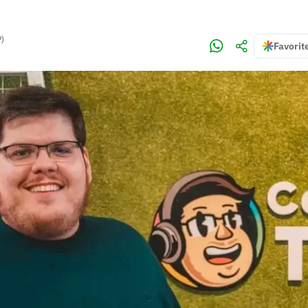
P)
Favorit