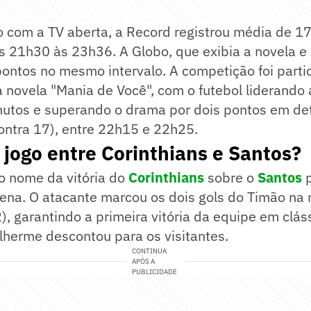
com a TV aberta, a Record registrou média de 17
s 21h30 às 23h36. A Globo, que exibia a novela e
pontos no mesmo intervalo. A competição foi part
a novela "Mania de Você", com o futebol liderando 
nutos e superando o drama por dois pontos em d
ntra 17), entre 22h15 e 22h25.
 jogo entre Corinthians e Santos?
i o nome da vitória do
Corinthians
sobre o
Santos
p
ena. O atacante marcou os dois gols do Timão na 
2), garantindo a primeira vitória da equipe em clás
lherme descontou para os visitantes.
CONTINUA
APÓS A
PUBLICIDADE