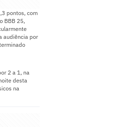
,3 pontos, com
 o BBB 25,
icularmente
a audiência por
eterminado
or 2 a 1, na
noite desta
sicos na