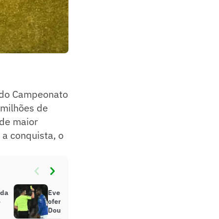
a do Campeonato
 milhões de
 de maior
 a conquista, o
nda
Everton e Liverpool condenam
o
ofensas racistas sofridas por
Doucouré