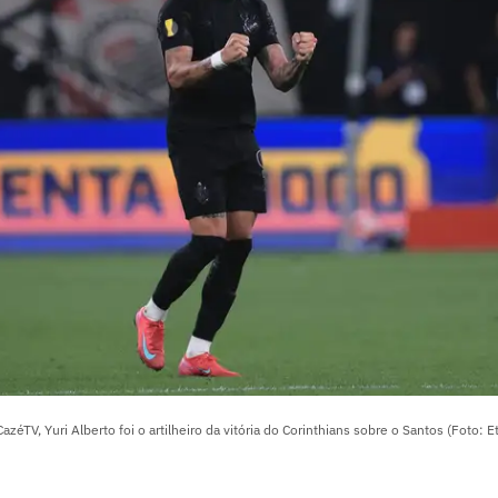
azéTV, Yuri Alberto foi o artilheiro da vitória do Corinthians sobre o Santos (Foto: 