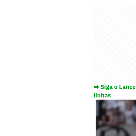
➡️ Siga o Lanc
linhas