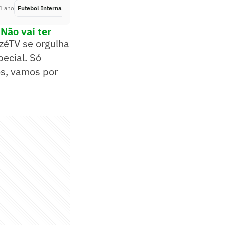
1 ano
Futebol Internacional
Há 1 ano
Não vai ter
azéTV se orgulha
pecial. Só
os, vamos por