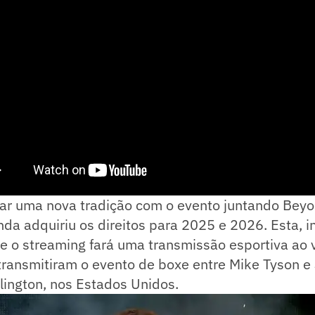
iar uma nova tradição com o evento juntando Beyo
nda adquiriu os direitos para 2025 e 2026. Esta, in
 o streaming fará uma transmissão esportiva ao v
s transmitiram o evento de boxe entre Mike Tyson e
lington, nos Estados Unidos.