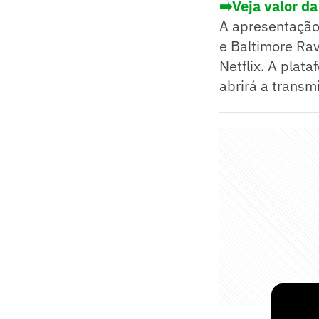
➡️Veja valor d
A apresentação 
e Baltimore Ra
Netflix. A plat
abrirá a transm