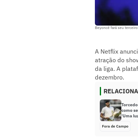
Beyoncé fará seu terceir
A Netflix anunc
atração do sho
da liga. A plat
dezembro.
RELACION
Torcedo
como se
‘Uma lu
Fora de Campo