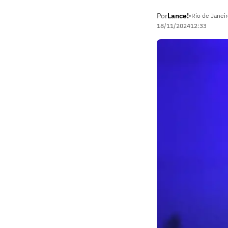
Por
Lance!
•
Rio de Janeir
18/11/2024
12:33