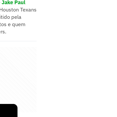
e Jake Paul
 Houston Texans
tido pela
ntos e quem
rs.