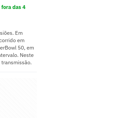
 fora das 4
asiões. Em
corrido em
perBowl 50, em
tervalo. Neste
 transmissão.