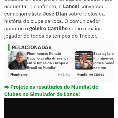
esquentar o confronto, o
Lance!
conversou
com o jornalista
José Illan
sobre ídolos da
história do clube carioca. O comunicador
apontou o
goleiro Castilho
como o maior
jogador de todos os tempos do Tricolor.
RELACIONADAS
Fluminense: Renato
Escalação do
Gaúcho avalia diferença
Fluminense: R
entre times da Europa e
indica possív
Brasil no Mundial
no time
Fluminense
Há 1 ano
Mundial de Clubes
➡️ Projete os resultados do Mundial de
Clubes no Simulador do Lance!