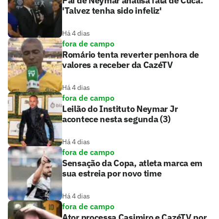
Pai de Neymar analisa fala de Cuca:
'Talvez tenha sido infeliz'
Há 4 dias
fora de campo
Romário tenta reverter penhora de
valores a receber da CazéTV
Há 4 dias
fora de campo
Leilão do Instituto Neymar Jr
acontece nesta segunda (3)
Há 4 dias
fora de campo
Sensação da Copa, atleta marca em
sua estreia por novo time
Há 4 dias
fora de campo
Ator processa Casimiro e CazéTV por