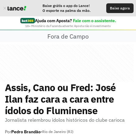
Baixe grátis o app do Lance!
Baixe agora
O esporte na palma da mão.
Ajuda com Aposta?
Fale com o assistente.
18+ Ministério da Fazenda adverte: Aposta não é investimento
Fora de Campo
Assis, Cano ou Fred: José
Ilan faz cara a cara entre
ídolos do Fluminense
Jornalista relembrou ídolos históricos do clube carioca
Por
Pedro Brandão
•
Rio de Janeiro (RJ)